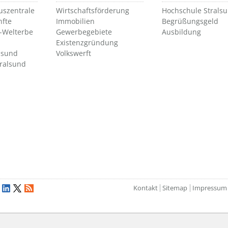
uszentrale
Wirtschaftsförderung
Hochschule Strals
nfte
Immobilien
Begrüßungsgeld
Welterbe
Gewerbegebiete
Ausbildung
Existenzgründung
lsund
Volkswerft
tralsund
Kontakt
Sitemap
Impressum