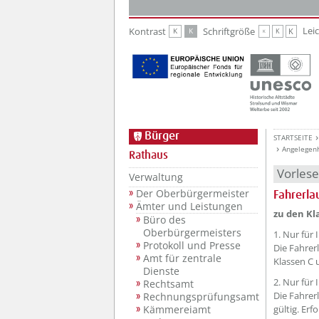
Zur Hauptnavigation
Zum Inhalt
Lei
Kontrast
Schriftgröße
K
K
K
K
K
Bürger
STARTSEITE
Angelegen
Rathaus
Vorles
Verwaltung
Der Oberbürgermeister
Fahrerla
Ämter und Leistungen
zu den Kla
Büro des
Oberbürgermeisters
1. Nur für
Protokoll und Presse
Die Fahrerl
Amt für zentrale
Klassen C u
Dienste
2. Nur für
Rechtsamt
Die Fahrer
Rechnungsprüfungsamt
gültig. Erf
Kämmereiamt