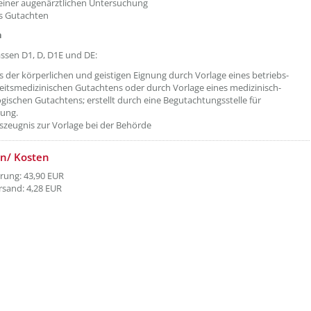
einer augenärztlichen Untersuchung
es Gutachten
h
assen D1, D, D1E und DE:
 der körperlichen und geistigen Eignung durch Vorlage eines betriebs-
eitsmedizinischen Gutachtens oder durch Vorlage eines medizinisch-
gischen Gutachtens; erstellt durch eine Begutachtungsstelle für
ung.
zeugnis zur Vorlage bei der Behörde
n/ Kosten
rung: 43,90 EUR
rsand: 4,28 EUR