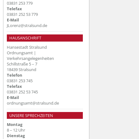
03831 253 779
Telefax
03831 252 53 779
E-Mail
JLorenz@stralsund.de
HAUSANSCHRIFT
Hansestadt Stralsund
Ordnungsamt |
Verkehrsangelegenheiten
Schillstraße 5 – 7
18439 Stralsund
Telefon
03831 253 745
Telefax
03831 252 53 745
E-Mail
ordnungsamt@stralsund.de
UNSERE SPRECHZEITEN
Montag
8 – 12 Uhr
Dienstag