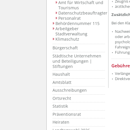
Zeugnis 
Amt für Wirtschaft und
ärztlich
Tourismus
Datenschutzbeauftragter
Zusätzlic
Personalrat
Bei den Kl
Behördennummer 115
Arbeitgeber
Nachweis
Stadtverwaltung
oder arb
Klimaschutz
psycholo
Fahreign
Bürgerschaft
Führungs
Städtische Unternehmen
und Beteiligungen |
Gebühre
Stiftungen
Verlänge
Haushalt
Direktve
Amtsblatt
Ausschreibungen
Ortsrecht
Statistik
Präventionsrat
Heiraten