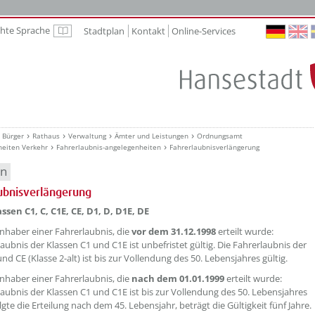
chte Sprache
Stadtplan
Kontakt
Online-Services
Leichte Sprache
Bürger
Rathaus
Verwaltung
Ämter und Leistungen
Ordnungsamt
heiten Verkehr
Fahrerlaubnis-angelegenheiten
Fahrerlaubnisverlängerung
en
ubnisverlängerung
ssen C1, C, C1E, CE, D1, D, D1E, DE
 Inhaber einer Fahrerlaubnis, die
vor dem 31.12.1998
erteilt wurde:
aubnis der Klassen C1 und C1E ist unbefristet gültig. Die Fahrerlaubnis der
nd CE (Klasse 2-alt) ist bis zur Vollendung des 50. Lebensjahres gültig.
 Inhaber einer Fahrerlaubnis, die
nach dem 01.01.1999
erteilt wurde:
laubnis der Klassen C1 und C1E ist bis zur Vollendung des 50. Lebensjahres
olgte die Erteilung nach dem 45. Lebensjahr, beträgt die Gültigkeit fünf Jahre.