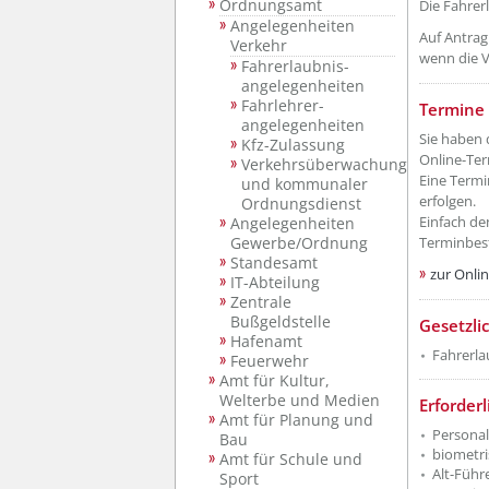
Ordnungsamt
Die Fahrerl
Angelegenheiten
Auf Antrag 
Verkehr
wenn die V
Fahrerlaubnis-
angelegenheiten
Fahrlehrer-
Termine 
angelegenheiten
Sie haben 
Kfz-Zulassung
Online-Ter
Verkehrsüberwachung
Eine Termi
und kommunaler
erfolgen.
Ordnungsdienst
Einfach de
Angelegenheiten
Terminbes
Gewerbe/Ordnung
Standesamt
zur Onli
IT-Abteilung
Zentrale
Bußgeldstelle
Gesetzli
Hafenamt
Fahrerla
Feuerwehr
Amt für Kultur,
Welterbe und Medien
Erforder
Amt für Planung und
Personal
Bau
biometri
Amt für Schule und
Alt-Führ
Sport