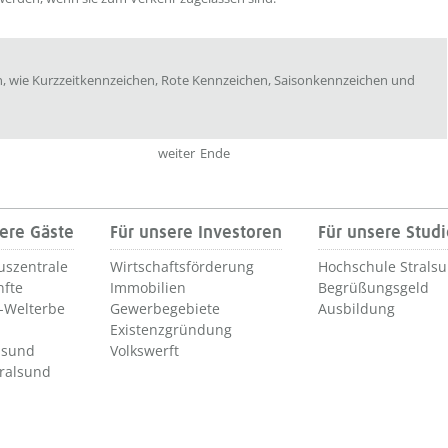
, wie Kurzzeitkennzeichen, Rote Kennzeichen, Saisonkennzeichen und
weiter
Ende
ere Gäste
Für unsere Investoren
Für unsere Stud
uszentrale
Wirtschaftsförderung
Hochschule Strals
nfte
Immobilien
Begrüßungsgeld
Welterbe
Gewerbegebiete
Ausbildung
Existenzgründung
lsund
Volkswerft
tralsund