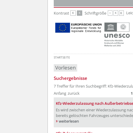
Zur Hauptnavigation
Zum Inhalt
Lei
Kontrast
Schriftgröße
K
K
K
K
K
STARTSEITE
Vorlesen
Suchergebnisse
7 Treffer für Ihren Suchbegriff: Kfz-Wiederzu
Anfang
zurück
1
Kfz-Wiederzulassung nach Außerbetriebs
Es wird zwischen einer Wiederzulassung nac
bereits gelöschten Fahrzeuges unterschiede
weiterlesen