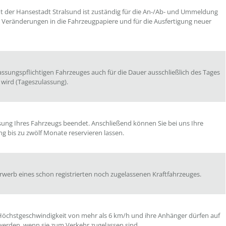
 der Hansestadt Stralsund ist zuständig für die An-/Ab- und Ummeldung
n Veränderungen in die Fahrzeugpapiere und für die Ausfertigung neuer
assungspflichtigen Fahrzeuges auch für die Dauer ausschließlich des Tages
 wird (Tageszulassung).
sung Ihres Fahrzeugs beendet. Anschließend können Sie bei uns Ihre
 bis zu zwölf Monate reservieren lassen.
rwerb eines schon registrierten noch zugelassenen Kraftfahrzeuges.
 Höchstgeschwindigkeit von mehr als 6 km/h und ihre Anhänger dürfen auf
 werden, wenn sie zum Verkehr zugelassen sind.