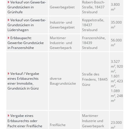
Verkauf von Gewerbe-
Robert-Bosch-
3.800
Grundstücken in
Gewerbegebiet
Straße, 18437
m²
Grünhufe
Stralsund
Verkauf von Gewerbe-
Koppelstraße,
Industrie- und
35.000
Grundstücken in
18437
Gewerbegebiet
m²
Lüdershagen
Stralsund
Erbbaupacht:
Maritimer
Franzenshöhe,
56.000
Gewerbe-Grundstücke
Industrie- und
18439
m²
in Franzenshöhe
Gewerbepark
Stralsund
3.527
m², 920
m²,
Verkauf / Vergabe
Straße des
1.601
eines Erbbaurechts
diverse
Friedens, 18445
m², 423
einer Immobilie,
Baugrundstücke
Günz
m²,
Grundstück in Günz
1.089
m², 248
m²
Vergabe eines
Maritimer
Erbbaurechts oder
Industrie und
23.000
Freifläche
Pacht einer Freifläche
Gewerbepark
m²