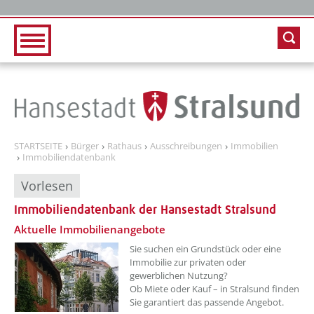
Zur Hauptnavigation
Zum Inhalt
STARTSEITE
Bürger
Rathaus
Ausschreibungen
Immobilien
Immobiliendatenbank
Vorlesen
Immobiliendatenbank der Hansestadt Stralsund
??? absaetzeOben[1]/titel ???
Aktuelle Immobilienangebote
Sie suchen ein Grundstück oder eine
Immobilie zur privaten oder
gewerblichen Nutzung?
Ob Miete oder Kauf – in Stralsund finden
Sie garantiert das passende Angebot.