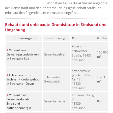
Wir haben für Sie die aktuellen Angebote
der Hansestadt und der Stadterneuerungsgesellschaft Stralsund
mbH auf den folgenden Seiten zusammengefasst.
??? absaetzeOben[2]/titel ???
Bebaute und unbebaute Grundstücke in Stralsund und
Umgebung
Immobilienangebot
Immobilientyp
Ort
Größe
Albert-
Verkauf von
Schweitzer-
160.000
Gewerbegrundstücken
Gewerbegebiet
Straße, 18437
m²
in Stralsund Süd
Stralsund
Strandstraße
Erbbaurecht zum
(zw. Nr. 12 &
unbebautes
1.263
Wohnen / Kaufangebot
Nr. 18),
Grundstück
m²
in Stralsund - Devin
18439
Stralsund
Verkauf einer
Katharinenberg
Gewerbeeinheit in
8,
Gewerbefläche
85 m²
Stralsund -
18439
Katharinenberg 8
Stralsund