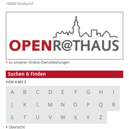
18408 Stralsund
zu unseren Online-Dienstleistungen
Suchen & Finden
VON A BIS Z
A
B
C
D
E
F
G
H
I
J
K
L
M
N
O
P
Q
R
S
T
U
V
W
X
Y
Z
Übersicht