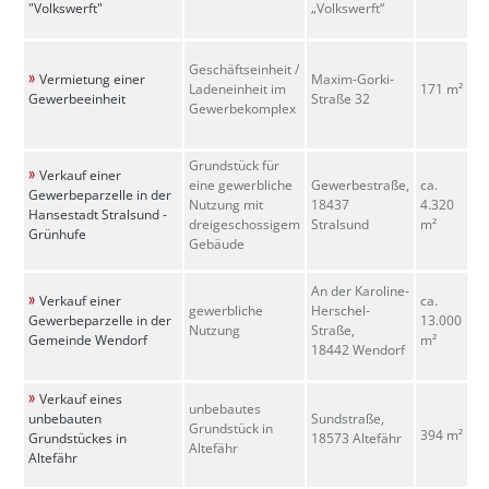
"Volkswerft"
„Volkswerft“
Geschäftseinheit /
Vermietung einer
Maxim-Gorki-
Ladeneinheit im
171 m²
Gewerbeeinheit
Straße 32
Gewerbekomplex
Grundstück für
Verkauf einer
eine gewerbliche
Gewerbestraße,
ca.
Gewerbeparzelle in der
Nutzung mit
18437
4.320
Hansestadt Stralsund -
dreigeschossigem
Stralsund
m²
Grünhufe
Gebäude
An der Karoline-
Verkauf einer
ca.
gewerbliche
Herschel-
Gewerbeparzelle in der
13.000
Nutzung
Straße,
Gemeinde Wendorf
m²
18442 Wendorf
Verkauf eines
unbebautes
unbebauten
Sundstraße,
Grundstück in
394 m²
Grundstückes in
18573 Altefähr
Altefähr
Altefähr