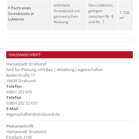
unbebaut
Neu Lobkevitz,
Pacht eines
Grundstück zur
gelegen
1.728
Grundstücks in
gärtnerischen
zwischen Nr. 6
m²
Lobkevitz
Nutzung
und Nr. 7
HAUSANSCHRIFT
Hansestadt Stralsund
Amt für Planung und Bau | Abteilung Liegenschaften
Badenstraße 17
18439 Stralsund
Telefon
03831 252 670
Telefax
03831 252 52 670
E-Mail
liegenschaften@stralsund.de
Postanschrift
Hansestadt Stralsund
Postfach 2145