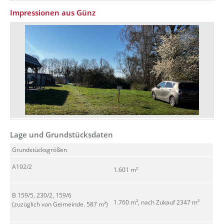
Impressionen aus Günz
??? absaetzeUnten[1]/titel ???
Lage und Grundstücksdaten
Grundstücksgrößen
A192/2
1.601 m²
B 159/5, 230/2, 159/6
1.760 m², nach Zukauf 2347 m²
(zuzüglich von Geimeinde. 587 m²)