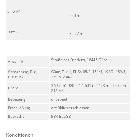
C 151/4
920 m²
D 65/2
3.527 m²
Straße des Friedens, 18445 Günz
Anschrift
Gemarkung, Flur,
Günz, Flur 1, Fl. St. 65/2, 151/4, 192/2, 159/5,
Flurstück
159/6, 230/2
3.527 m², 920 m², 1.601 m², 423 m², 1.089 m²,
Größe
248 m²
Bebauung
unbebaut
Erschließung
ortsüblich erschlossen
Baurecht
§ 34 BauGB
Konditionen
??? absaetzeUnten[2]/titel ???