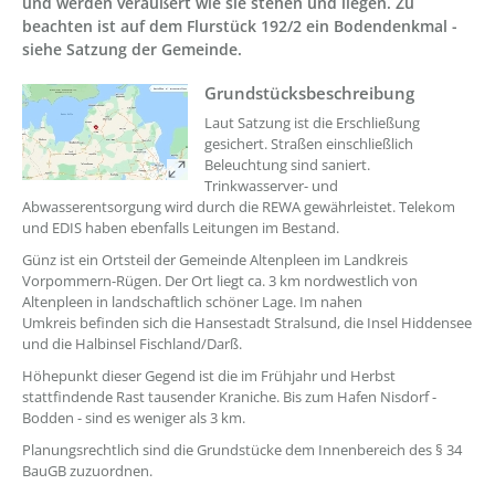
und werden veräußert wie sie stehen und liegen. Zu
beachten ist auf dem Flurstück 192/2 ein Bodendenkmal -
siehe Satzung der Gemeinde.
??? absaetzeOben[1]/titel ???
Grundstücksbeschreibung
Laut Satzung ist die Erschließung
gesichert. Straßen einschließlich
Beleuchtung sind saniert.
Trinkwasserver- und
Abwasserentsorgung wird durch die REWA gewährleistet. Telekom
und EDIS haben ebenfalls Leitungen im Bestand.
Günz ist ein Ortsteil der Gemeinde Altenpleen im Landkreis
Vorpommern-Rügen. Der Ort liegt ca. 3 km nordwestlich von
Altenpleen in landschaftlich schöner Lage. Im nahen
Umkreis befinden sich die Hansestadt Stralsund, die Insel Hiddensee
und die Halbinsel Fischland/Darß.
Höhepunkt dieser Gegend ist die im Frühjahr und Herbst
stattfindende Rast tausender Kraniche. Bis zum Hafen Nisdorf -
Bodden - sind es weniger als 3 km.
Planungsrechtlich sind die Grundstücke dem Innenbereich des § 34
BauGB zuzuordnen.