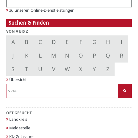
zu unseren Online-Dienstleistungen
Suchen & Finden
VON A BIS Z
A
B
C
D
E
F
G
H
I
J
K
L
M
N
O
P
Q
R
S
T
U
V
W
X
Y
Z
Übersicht
OFT GESUCHT
Landkreis
Meldestelle
Kfz-Zulassung