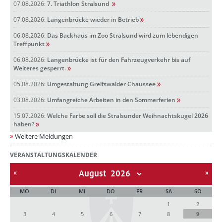
07.08.2026:
7. Triathlon Stralsund
07.08.2026:
Langenbrücke wieder in Betrieb
06.08.2026:
Das Backhaus im Zoo Stralsund wird zum lebendigen
Treffpunkt
06.08.2026:
Langenbrücke ist für den Fahrzeugverkehr bis auf
Weiteres gesperrt.
05.08.2026:
Umgestaltung Greifswalder Chaussee
03.08.2026:
Umfangreiche Arbeiten in den Sommerferien
15.07.2026:
Welche Farbe soll die Stralsunder Weihnachtskugel 2026
haben?
Weitere Meldungen
VERANSTALTUNGSKALENDER
August
MO
DI
MI
DO
FR
SA
SO
1
2
3
4
5
6
7
8
9