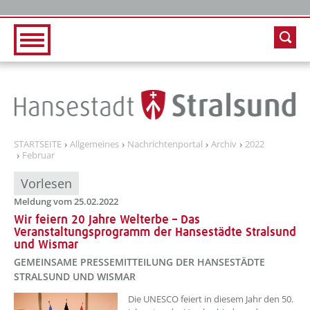
Zur Hauptnavigation
Zum Inhalt
STARTSEITE
Allgemeines
Nachrichtenportal
Archiv
2022
Februar
Vorlesen
Meldung vom 25.02.2022
Wir feiern 20 Jahre Welterbe – Das
Veranstaltungsprogramm der Hansestädte Stralsund
und Wismar
GEMEINSAME PRESSEMITTEILUNG DER HANSESTÄDTE
STRALSUND UND WISMAR
??? absaetzeOben[1]/titel ???
Die UNESCO feiert in diesem Jahr den 50.