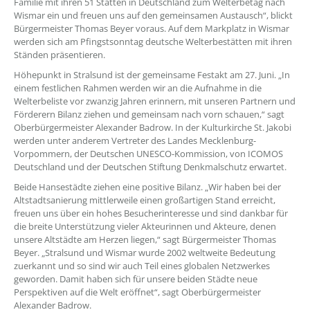
Familie mit ihren 51 Stätten in Deutschland zum Welterbetag nach
Wismar ein und freuen uns auf den gemeinsamen Austausch“, blickt
Bürgermeister Thomas Beyer voraus. Auf dem Markplatz in Wismar
werden sich am Pfingstsonntag deutsche Welterbestätten mit ihren
Ständen präsentieren.
Höhepunkt in Stralsund ist der gemeinsame Festakt am 27. Juni. „In
einem festlichen Rahmen werden wir an die Aufnahme in die
Welterbeliste vor zwanzig Jahren erinnern, mit unseren Partnern und
Förderern Bilanz ziehen und gemeinsam nach vorn schauen,“ sagt
Oberbürgermeister Alexander Badrow. In der Kulturkirche St. Jakobi
werden unter anderem Vertreter des Landes Mecklenburg-
Vorpommern, der Deutschen UNESCO-Kommission, von ICOMOS
Deutschland und der Deutschen Stiftung Denkmalschutz erwartet.
Beide Hansestädte ziehen eine positive Bilanz. „Wir haben bei der
Altstadtsanierung mittlerweile einen großartigen Stand erreicht,
freuen uns über ein hohes Besucherinteresse und sind dankbar für
die breite Unterstützung vieler Akteurinnen und Akteure, denen
unsere Altstädte am Herzen liegen,“ sagt Bürgermeister Thomas
Beyer. „Stralsund und Wismar wurde 2002 weltweite Bedeutung
zuerkannt und so sind wir auch Teil eines globalen Netzwerkes
geworden. Damit haben sich für unsere beiden Städte neue
Perspektiven auf die Welt eröffnet“, sagt Oberbürgermeister
Alexander Badrow.