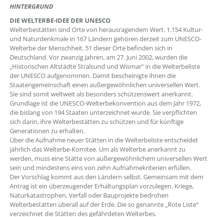
HINTERGRUND
DIE WELTERBE-IDEE DER UNESCO
Welterbestätten sind Orte von herausragendem Wert. 1.154 Kultur-
und Naturdenkmale in 167 Ländern gehören derzeit zum UNESCO-
Welterbe der Menschheit. 51 dieser Orte befinden sich in
Deutschland. Vor zwanzig Jahren, am 27. Juni 2002, wurden die
„Historischen Altstädte Stralsund und Wismar“ in die Welterbeliste
der UNESCO aufgenommen. Damit bescheinigte ihnen die
Staatengemeinschaft einen außergewöhnlichen universellen Wert.
Sie sind somit weltweit als besonders schützenswert anerkannt.
Grundlage ist die UNESCO-Welterbekonvention aus dem Jahr 1972,
die bislang von 194 Staaten unterzeichnet wurde. Sie verpflichten
sich darin, ihre Welterbestätten zu schützen und für künftige
Generationen zu erhalten.
Über die Aufnahme neuer Stätten in die Welterbeliste entscheidet
jährlich das Welterbe-Komitee. Um als Welterbe anerkannt zu
werden, muss eine Stätte von außergewöhnlichem universellen Wert
sein und mindestens eins von zehn Aufnahmekriterien erfüllen.
Der Vorschlag kommt aus den Ländern selbst. Gemeinsam mit dem
Antrag ist ein überzeugender Erhaltungsplan vorzulegen. Kriege,
Naturkatastrophen, Verfall oder Bauprojekte bedrohen
Welterbestätten überall auf der Erde. Die so genannte „Rote Liste“
verzeichnet die Stätten des gefährdeten Welterbes.