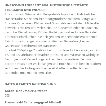
UNESCO-WELTERBE SEIT 2002: HISTORISCHE ALTSTÄDTE
STRALSUND UND WISMAR
Stralsund und Wismar sind Beispiele für typische mittelalterliche
Hansestädte. Sie haben ihre Stadtgrundrisse mit dem Gefüge aus
Straßen, Quartieren, Plätzen und Grundstücken seit dem Mittelalter
bewahrt. Erhalten sind viele Gebäude aus verschiedenen Epochen,
darunter Giebelhäuser, Klöster, Rathäuser und sechs aus Backstein
errichtete Pfarrkirchen. Sie belegen den im Seehandel erworbenen
Reichtum und zeugen von der politischen Bedeutung beider
Ostseestädte während der Hansezeit.
Ihre fast 200-jährige Zugehörigkeit zum schwedischen Königreich im
17. und 18. Jahrhundert machte Stralsund und Wismar zu wichtigen
Festungen und Verwaltungszentren. Zeugnisse dieser Zeit wie
barocke Palais oder Wallanlangen sind noch heute in beiden Städten
zu finden. Der Untergrund beider Altstädte ist außerdem ein
Bodendenkmal mit reichem Erbe.
DATEN & FAKTEN für STRALSUND
Anzahl Denkmäler Altstadt
563
Prozentzahl Sanierungsgrad Altstadt