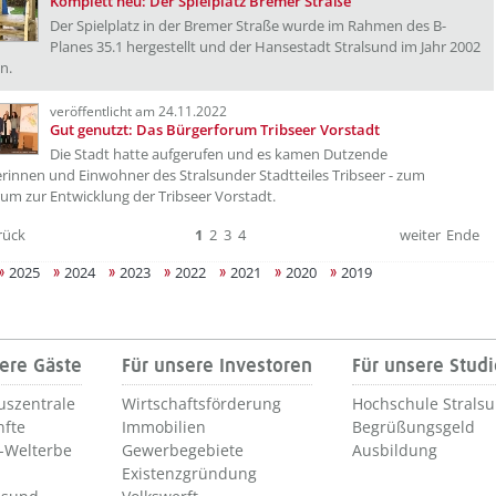
Komplett neu: Der Spielplatz Bremer Straße
Der Spielplatz in der Bremer Straße wurde im Rahmen des B-
Planes 35.1 hergestellt und der Hansestadt Stralsund im Jahr 2002
n.
veröffentlicht am 24.11.2022
Gut genutzt: Das Bürgerforum Tribseer Vorstadt
Die Stadt hatte aufgerufen und es kamen Dutzende
innen und Einwohner des Stralsunder Stadtteiles Tribseer - zum
um zur Entwicklung der Tribseer Vorstadt.
rück
1
2
3
4
weiter
Ende
2025
2024
2023
2022
2021
2020
2019
ere Gäste
Für unsere Investoren
Für unsere Stud
uszentrale
Wirtschaftsförderung
Hochschule Strals
nfte
Immobilien
Begrüßungsgeld
Welterbe
Gewerbegebiete
Ausbildung
Existenzgründung