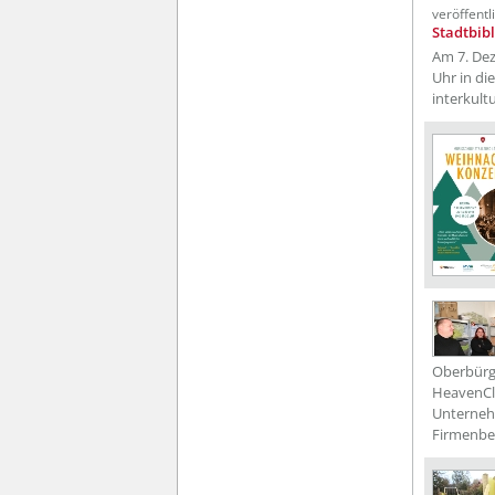
veröffent
Stadtbibl
Am 7. Dez
Uhr in di
interkult
Oberbürg
HeavenCle
Unternehm
Firmenbes