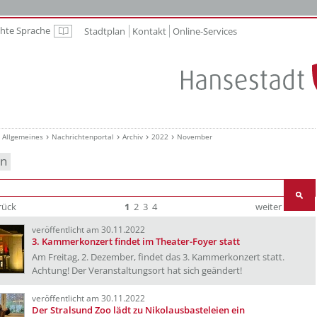
chte Sprache
Stadtplan
Kontakt
Online-Services
Leichte Sprache
Allgemeines
Nachrichtenportal
Archiv
2022
November
en
rück
1
2
3
4
weiter
Ende
veröffentlicht am 30.11.2022
3. Kammerkonzert findet im Theater-Foyer statt
Am Freitag, 2. Dezember, findet das 3. Kammerkonzert statt.
Achtung! Der Veranstaltungsort hat sich geändert!
veröffentlicht am 30.11.2022
Der Stralsund Zoo lädt zu Nikolausbasteleien ein