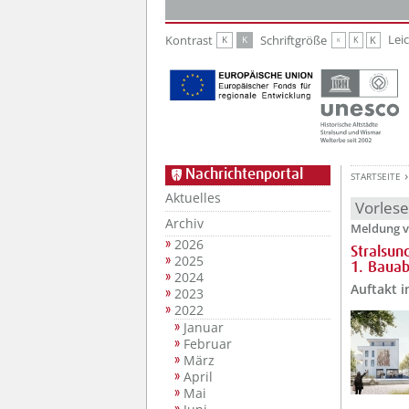
Zur Hauptnavigation
Zum Inhalt
Lei
Kontrast
Schriftgröße
K
K
K
K
K
Nachrichtenportal
STARTSEITE
Aktuelles
Vorles
Archiv
Meldung v
2026
Stralsun
2025
1. Bauab
2024
Auftakt i
2023
2022
Januar
Februar
März
April
Mai