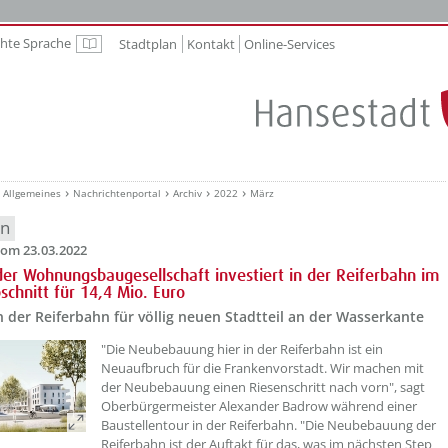
chte Sprache
Stadtplan
Kontakt
Online-Services
Leichte Sprache
Allgemeines
Nachrichtenportal
Archiv
2022
März
en
om 23.03.2022
der Wohnungsbaugesellschaft investiert in der Reiferbahn im
schnitt für 14,4 Mio. Euro
n der Reiferbahn für völlig neuen Stadtteil an der Wasserkante
??? absaetzeOben[1]/titel ???
"Die Neubebauung hier in der Reiferbahn ist ein
Neuaufbruch für die Frankenvorstadt. Wir machen mit
der Neubebauung einen Riesenschritt nach vorn", sagt
Oberbürgermeister Alexander Badrow während einer
Baustellentour in der Reiferbahn. "Die Neubebauung der
Reiferbahn ist der Auftakt für das, was im nächsten Step