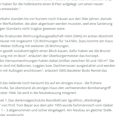
 haben für die Hafenkante einen B-Plan aufgelegt, um einen neuen
u entwickeln."
ferbahn standen bis vor Kurzem noch Häuser aus den 50er Jahren, damals
für Werftarbeiter, die aber abgerissen werden mussten, weil eine Sanierung
gen Standarts nicht tragbar gewesen wäre.
die Stralsunder Wohnungsbaugesellschaft mbH (SWG) im ersten Abschnitt
 Häuser mit insgesamt 125 Wohnungen für 14,4 Mio. Dazu kommt ein Haus
-Weber-Stiftung mit weiteren 26 Wohnungen.
n gezielt sozialverträglich einen Block bauen, dafür haben wir die Brunst-
tung mit im Boot", erläutert der Oberbürgermeister das Konzept.
- bis Vierraumwohnungen haben dabei Größen zwischen 50 und 100 m². Die
 sind mit Balkonen, Loggien bzw. Dachterrassen ausgestattet und werden
m mit Aufzügen erschlossen", erläutert SWG-Bauleiter Bodo Rentel das
rd das Gelände noch beräumt bis auf ein einziges Haus - die frühere
nvilla. Sie überstand als einziges Haus den verheerenden Bombenangriff
ober 1944. Sie wird in die Neubebauung integriert.
it 1: Das denkmalgeschützte Wandbild (ein Sgrafitto) „Werktätige
 von Prof. Tom Beyer aus dem Jahr 1955 wurde fachmännisch vom Giebel
 1 – 3 abgenommen und sicher eingelagert. Am Neubau an gleicher Stelle
eder angebracht.