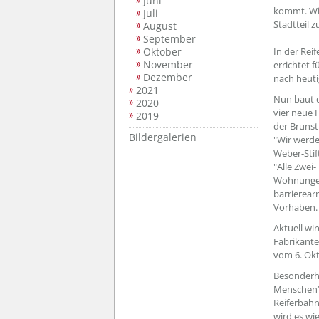
Juni
kommt. Wir
Juli
Stadtteil z
August
September
Oktober
In der Rei
November
errichtet 
Dezember
nach heuti
2021
Nun baut 
2020
vier neue
2019
der Brunst
Bildergalerien
"Wir werde
Weber-Stif
"Alle Zwei
Wohnungen
barrierear
Vorhaben.
Aktuell wi
Fabrikante
vom 6. Okt
Besonderhe
Menschen“
Reiferbahn
wird es wi