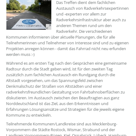
??? absaetzeOben[1]/titel ???
Das Treffen dient dem fachlichen
Austausch von Radverkehrsexpertinnen
und -experten vor allem zur
Radverkehrsinfrastruktur aber auch zu
anderen Themen rund um den
Radverkehr. Die verschiedenen
Kommunen informieren über aktuelle Planungen, die für alle
Teilnehmerinnen und Teilnehmer von Interesse sind und zu eigenen
Projekten anregen können - damit das Fahrrad nicht neu erfunden
werden muss :-)
Während es am ersten Tag nach den Gesprächen eine gemeinsame
Radtour durch die Stadt geben wird, ist für den zweiten Tag
zusätzlich zum fachlichen Austausch ein Rundgang durch die
Altstadt vorgesehen, um das Spannungsfeld zwischen
Denkmalschutz der Straßen von Altstädten und einer
radverkehrsfreundlichen Gestaltung von Fahrbahnoberflächen zu
diskutieren. Im Austausch zwischen den Beauftragten aus ganz
Norddeutschland ist das Ziel, aus den Erkenntnissen und
Erfahrungen Lösungsansätze und Strategien für die jeweils eigene
Kommune zu entwickeln.
Teilnehmende Kommunen/Landkreise sind aus Mecklenburg-
Vorpommern die Städte Rostock, Wismar, Stralsund und der
Landkreis Vorpommern-Rügen, Kiel, Osnabrück, Lübeck, Hamburg-