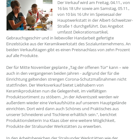
??? absaetzeOben[1]/titel ???
Der Verkauf wird am Freitag, 04.11., von
16 bis 18 Uhr sowie am Samstag, 05.11.,
von 10 bis 16 Uhr im Speisesaal der
Hauptwerkstatt in der Albert-Schweitzer-
Straße 1 durchgeführt. Das Angebot
umfasst Dekorationsartikel,
Gebrauchsgeschirr und in liebevoller Handarbeit gefertigte
Einzelstücke aus der Keramikwerkstatt des Sozialunternehmens. An
beiden Verkaufstagen gibt es einen Preisnachlass von zehn Prozent
auf alle Produkte.
Der für Mitte November geplante „Tag der offenen Tür“ kann – wie
auch in den vergangenen beiden Jahren - aufgrund der für die
Einrichtung geltenden strengen Corona-Schutzmaßnahmen nicht
stattfinden. Der Werksverkauf bietet Liebhabern von
Keramikprodukten nun die Gelegenheit, im vielfältigen
Produktsortiment zu stöbern. „In der Adventszeit werden wir
außerdem wieder eine Verkaufshütte auf unserem Hauptgelände
einrichten. Dort wird dann auch Schönes und Praktisches aus
unserer Schneiderei und Tischlerei erhältlich sein.“, berichtet
Produktionsleiterin Ina Klaas über eine weitere Möglichkeit,
Produkte der Stralsunder Werkstätten zu erwerben.
In den Arbeitsbereichen der Stralsunder Werkstätten wie der