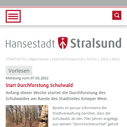
Zur Hauptnavigation
Zum Inhalt
STARTSEITE
Allgemeines
Nachrichtenportal
Archiv
2022
März
Vorlesen
Meldung vom 07.03.2022
Start Durchforstung Schulwald
Anfang dieser Woche startet die Durchforstung des
Schulwaldes am Rande des Stadtteiles Knieper West.
??? absaetzeOben[1]/titel ???
Bereits im Januar informierte die
Stadtverwaltung darüber, dass der
Schulwald, ab den 70er Jahren angelegt,
aus seinem "Dornröschenschlaf" geholt