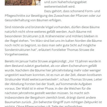
und zum Naherholungsgebiet
weiterentwickelt wird.
Dazu gehört, dass schonend Form- und
Pflegeschnitte zur Beseitigung des Zuwachses der Pflanzen oder zur
Gesunderhaltung von Bäumen erfolgen.
Sind nistende und brütende Vögel vorhanden, dürfen diese Bäume
natürlich nicht ohne weiteres gefällt werden. Auch Bäume mit
besonderen Strukturen (z.B. Krähennester und Höhlen) bleiben in
der Regel stehen. "Im März sind bei uns im kalten Norden die Bäume
noch nicht so begrünt, so dass man sehr gute Sicht auf mögliche
Sonderstrukturen hat", erläutert Forstleiter Thomas Struwe die
Vorgehensweise.
Bereits im Januar hatte Struwe angekündigt: „Vor 15 Jahren wurde in
dem Bestand zuletzt gearbeitet, als vor allem Eschenahorn gefällt
wurde. Nachdem die Bäume hier jahrzehntelang mehr oder weniger
ungestört wachsen konnten, ist es nun an der Zeit, diesen kostbaren
Stralsunder Wald weiterzuentwickeln“, schaut Thomas Struwe, Leiter
der Abteilung Forsten bei der Stadt, auf kommende Aufgaben
voraus. Der Wald ist in einer Phase, in der die Weichen für die
nächsten Jahrzehnte gestellt werden müssen. So macht sich
insbesondere der Bergahorn ziemlich breit, drängt damit andere
Baumarten zurück. „Ein beherzter Eingriff zum richtigen Zeitpunkt ist
wichtig. Ohne Pflege würden z.B. Teile der anfänglichen