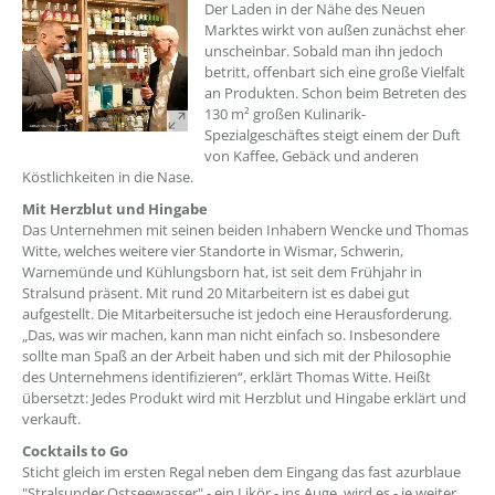
??? absaetzeOben[1]/titel ???
Der Laden in der Nähe des Neuen
Marktes wirkt von außen zunächst eher
unscheinbar. Sobald man ihn jedoch
betritt, offenbart sich eine große Vielfalt
an Produkten. Schon beim Betreten des
130 m² großen Kulinarik-
Spezialgeschäftes steigt einem der Duft
von Kaffee, Gebäck und anderen
Köstlichkeiten in die Nase.
Mit Herzblut und Hingabe
Das Unternehmen mit seinen beiden Inhabern Wencke und Thomas
Witte, welches weitere vier Standorte in Wismar, Schwerin,
Warnemünde und Kühlungsborn hat, ist seit dem Frühjahr in
Stralsund präsent. Mit rund 20 Mitarbeitern ist es dabei gut
aufgestellt. Die Mitarbeitersuche ist jedoch eine Herausforderung.
„Das, was wir machen, kann man nicht einfach so. Insbesondere
sollte man Spaß an der Arbeit haben und sich mit der Philosophie
des Unternehmens identifizieren“, erklärt Thomas Witte. Heißt
übersetzt: Jedes Produkt wird mit Herzblut und Hingabe erklärt und
verkauft.
Cocktails to Go
Sticht gleich im ersten Regal neben dem Eingang das fast azurblaue
"Stralsunder Ostseewasser" - ein Likör - ins Auge, wird es - je weiter