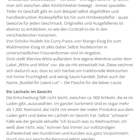
man sich zwischen allen Köstlichkeiten bewegt - immer spezieller.
Tiefer im Geschäft gibt es zum Beispiel selbst abgefüllten und
handbedruckten Rodeopfeffer bis hin zum Himbeerpfeffer - quasi
Gewürze für jeden Geschmack. Originelles und Ausgefallenes ist
ebenso zu entdecken, so wie den Cocktail-to-Go in den
verschiedensten Varianten.
Von Schoko-Nudeln bis Curry-Pasta, von Mango-Essig bis zum
Waldmeister-Essig ist alles dabei. Selbst Nudelsorten in
unterschiedlichen Frisurenformen sind im Angebot.
Stolz stellt Wencke Witte außerdem ihre eigene Weinlinie unter dem
Label „Witte und Witte“ vor, die sie mit entwickelt hat. Diese zeichnet
sich dadurch aus, dass es sich hierbei um traditionelle Weinsorten
mit hoher Fruchtigkeit und wenig Säure handelt. Daher auch der
Name „Buddel för Leeve Lüt“ – Die Flasche für die lieben Leute.
Ein Lächeln im Gesicht
Die Entscheidung fällt nicht leicht, zwischen ca. 900 Artikeln, die es im
Laden gibt, auszuwählen. Im ganzen Sortiment sind es sogar mehr
als 1.300. Niemand, der nicht mit einem der vielen Produkte aus dem
Laden geht und dabei ein Lächeln im Gesicht hat. Selbst "schwere"
Fälle wie der gerade aktuelle "Ich brauch was zu Weihnachten, ich
weiß aber nicht, was." können fast immer zur vollständigen
Zufriedenheit den Kundinnen und Kunden aus ganz Vorpommern
durch das gut geschulte Personal gelöst werden.