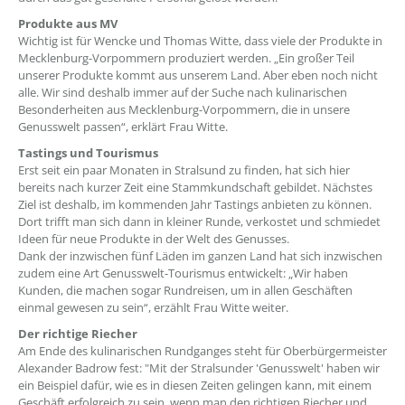
Produkte aus MV
Wichtig ist für Wencke und Thomas Witte, dass viele der Produkte in
Mecklenburg-Vorpommern produziert werden. „Ein großer Teil
unserer Produkte kommt aus unserem Land. Aber eben noch nicht
alle. Wir sind deshalb immer auf der Suche nach kulinarischen
Besonderheiten aus Mecklenburg-Vorpommern, die in unsere
Genusswelt passen“, erklärt Frau Witte.
Tastings und Tourismus
Erst seit ein paar Monaten in Stralsund zu finden, hat sich hier
bereits nach kurzer Zeit eine Stammkundschaft gebildet. Nächstes
Ziel ist deshalb, im kommenden Jahr Tastings anbieten zu können.
Dort trifft man sich dann in kleiner Runde, verkostet und schmiedet
Ideen für neue Produkte in der Welt des Genusses.
Dank der inzwischen fünf Läden im ganzen Land hat sich inzwischen
zudem eine Art Genusswelt-Tourismus entwickelt: „Wir haben
Kunden, die machen sogar Rundreisen, um in allen Geschäften
einmal gewesen zu sein“, erzählt Frau Witte weiter.
Der richtige Riecher
Am Ende des kulinarischen Rundganges steht für Oberbürgermeister
Alexander Badrow fest: "Mit der Stralsunder 'Genusswelt' haben wir
ein Beispiel dafür, wie es in diesen Zeiten gelingen kann, mit einem
Geschäft erfolgreich zu sein, wenn man den richtigen Riecher und