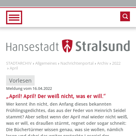
Zur Hauptnavigation
Zum Inhalt
STADTARCHIV
Allgemeines
Nachrichtenportal
Archiv
2022
April
Vorlesen
Meldung vom 16.04.2022
„April! April! Der weiß nicht, was er will.“
Wer kennt ihn nicht, den Anfang dieses bekannten
Frühlingsgedichtes, das aus der Feder von Heinrich Seidel
stammt? Aber selbst wenn der April mal wieder nicht weiß,
was er will, es draußen stürmt, regnet oder sogar schneit:
Die Büchertürmer wissen genau, was sie wollen, nämlich
lesen und dabei das weiter gesteckte Leseziel der