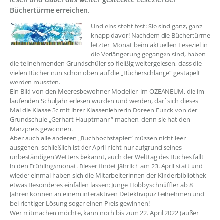
Büchertürme erreichen.
??? absaetzeOben[1]/titel ???
Und eins steht fest: Sie sind ganz, ganz
knapp davor! Nachdem die Büchertürme
letzten Monat beim aktuellen Leseziel in
die Verlängerung gegangen sind, haben
die teilnehmenden Grundschüler so fleißig weitergelesen, dass die
vielen Bücher nun schon oben auf die „Bücherschlange“ gestapelt
werden mussten.
Ein Bild von den Meeresbewohner-Modellen im OZEANEUM, die im
laufenden Schuljahr erlesen wurden und werden, darf sich dieses
Mal die Klasse 3c mit ihrer Klassenlehrerin Doreen Funck von der
Grundschule „Gerhart Hauptmann“ machen, denn sie hat den
Märzpreis gewonnen.
Aber auch alle anderen „Buchhochstapler“ müssen nicht leer
ausgehen, schließlich ist der April nicht nur aufgrund seines
unbeständigen Wetters bekannt, auch der Welttag des Buches fällt
in den Frühlingsmonat. Dieser findet jährlich am 23. April statt und
wieder einmal haben sich die Mitarbeiterinnen der Kinderbibliothek
etwas Besonderes einfallen lassen: Junge Hobbyschnüffler ab 8
Jahren können an einem interaktiven Detektivquiz teilnehmen und
bei richtiger Lösung sogar einen Preis gewinnen!
Wer mitmachen möchte, kann noch bis zum 22. April 2022 (außer