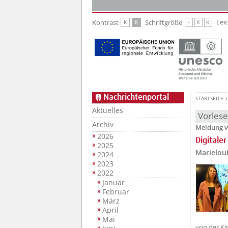
Zur Hauptnavigation
Zum Inhalt
Lei
Kontrast
Schriftgröße
K
K
K
K
K
Nachrichtenportal
STARTSEITE
Aktuelles
Vorles
Archiv
Meldung v
2026
Digitale
2025
Marielou
2024
2023
2022
Januar
Februar
März
April
Mai
von der Ki