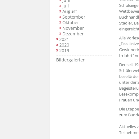
Juni
Schulsiege
Juli
August
Wettbewerb
September
Buchhandlu
Oktober
Stadler, B
November
eingereich
Dezember
Alle Vorle
2021
„Das Unive
2020
Gewinnerin
2019
Irrfahrt" v
Bildergalerien
Der seit 1
Schülerwet
Leseförder
unter der 
Begeisteru
Lesekompet
Frauen und
Die Etappe
zum Bundesf
Aktuelles 
Teilnehmer