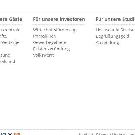
ere Gäste
Für unsere Investoren
Für unsere Stud
uszentrale
Wirtschaftsförderung
Hochschule Strals
nfte
Immobilien
Begrüßungsgeld
Welterbe
Gewerbegebiete
Ausbildung
Existenzgründung
lsund
Volkswerft
tralsund
Kontakt
Sitemap
Impressum