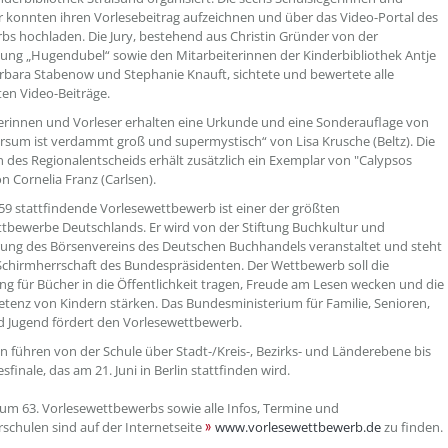
r konnten ihren Vorlesebeitrag aufzeichnen und über das Video-Portal des
s hochladen. Die Jury, bestehend aus Christin Gründer von der
ng „Hugendubel“ sowie den Mitarbeiterinnen der Kinderbibliothek Antje
arbara Stabenow und Stephanie Knauft, sichtete und bewertete alle
ten Video-Beiträge.
serinnen und Vorleser erhalten eine Urkunde und eine Sonderauflage von
rsum ist verdammt groß und supermystisch“ von Lisa Krusche (Beltz). Die
 des Regionalentscheids erhält zusätzlich ein Exemplar von "Calypsos
on Cornelia Franz (Carlsen).
959 stattfindende Vorlesewettbewerb ist einer der größten
tbewerbe Deutschlands. Er wird von der Stiftung Buchkultur und
ung des Börsenvereins des Deutschen Buchhandels veranstaltet und steht
Schirmherrschaft des Bundespräsidenten. Der Wettbewerb soll die
ng für Bücher in die Öffentlichkeit tragen, Freude am Lesen wecken und die
enz von Kindern stärken. Das Bundesministerium für Familie, Senioren,
 Jugend fördert den Vorlesewettbewerb.
n führen von der Schule über Stadt-/Kreis-, Bezirks- und Länderebene bis
inale, das am 21. Juni in Berlin stattfinden wird.
zum 63. Vorlesewettbewerbs sowie alle Infos, Termine und
schulen sind auf der Internetseite
www.vorlesewettbewerb.de
zu finden.