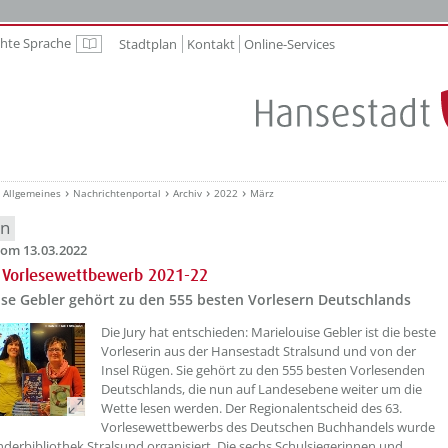
chte Sprache
Stadtplan
Kontakt
Online-Services
Leichte Sprache
Allgemeines
Nachrichtenportal
Archiv
2022
März
en
om 13.03.2022
r Vorlesewettbewerb 2021-22
ise Gebler gehört zu den 555 besten Vorlesern Deutschlands
??? absaetzeOben[1]/titel ???
Die Jury hat entschieden: Marielouise Gebler ist die beste
Vorleserin aus der Hansestadt Stralsund und von der
Insel Rügen. Sie gehört zu den 555 besten Vorlesenden
Deutschlands, die nun auf Landesebene weiter um die
Wette lesen werden. Der Regionalentscheid des 63.
Vorlesewettbewerbs des Deutschen Buchhandels wurde
nderbibliothek Stralsund organisiert. Die sechs Schulsiegerinnen und