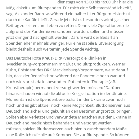
dienstags von 13:00 bis 19:00 Uhr hier die
Möglichkeit zum Blutspenden. Für mich eine Selbstverständlichkeit",
sagt Alexander Badrow, während ein halber Liter Bürgermeisterblut
durch die Kanüle fließt. Gerade jetzt ist es besonders wichtig, seinen
Beitrag zu leisten, um Leben zu retten. Denn viele Operationen, die
aufgrund der Pandemie verschoben wurden, sollen und müssen
jetzt dringend nachgeholt werden. Darum wird der Bedarf an
Spenden eher mehr als weniger. Für eine stabile Blutversorgung
bleibt deshalb auch weiterhin jede Spende wichtig.
Das Deutsche Rote Kreuz (DRK) versorgt die Kliniken in
Mecklenburg-Vorpommern mit Blut und Blutprodukten. Werner
Kuhn, Präsident des DRK Mecklenburg-Vorpommern, weist darauf
hin, dass der Bedarf schon während der Pandemie hoch war und
nach wie vor ist, da insbesondere Patienten in Therapie (z.B.
Krebstherapie) permanent versorgt werden müssen: "Darüber
hinaus schauen wir auf die aktuelle Kriegssituation in der Ukraine.
Momentan ist die Spendenbereitschaft in der Ukraine zwar noch
hoch und es gibt aktuell noch keine Möglichkeit, Blutkonserven aus
Deutschland sicher und gekühlt an den Bestimmungsort zu bringen.
Sollten aber verletzte und verwundete Menschen aus der Ukraine in
Deutschland medizinisch behandelt und versorgt werden
müssen, spielen Blutkonserven auch hier in zunehmendem Maße
eine Rolle. Ich rufe alle auf: Kommen Sie zur Blutspende. So können