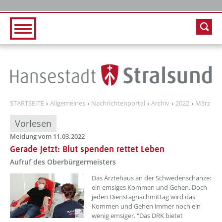
Zur Hauptnavigation
Zum Inhalt
STARTSEITE
Allgemeines
Nachrichtenportal
Archiv
2022
März
Vorlesen
Meldung vom 11.03.2022
Gerade jetzt: Blut spenden rettet Leben
Aufruf des Oberbürgermeisters
??? absaetzeOben[1]/titel ???
Das Ärztehaus an der Schwedenschanze:
ein emsiges Kommen und Gehen. Doch
jeden Dienstagnachmittag wird das
Kommen und Gehen immer noch ein
wenig emsiger. "Das DRK bietet