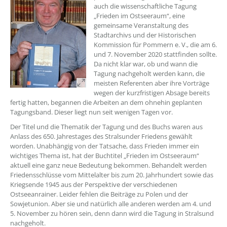
auch die wissenschaftliche Tagung
„Frieden im Ostseeraum“, eine
gemeinsame Veranstaltung des
Stadtarchivs und der Historischen
Kommission für Pommern e. V., die am 6.
und 7. November 2020 stattfinden sollte.
Da nicht klar war, ob und wann die
Tagung nachgeholt werden kann, die
meisten Referenten aber ihre Vorträge
wegen der kurzfristigen Absage bereits
fertig hatten, begannen die Arbeiten an dem ohnehin geplanten
Tagungsband. Dieser liegt nun seit wenigen Tagen vor.
Der Titel und die Thematik der Tagung und des Buchs waren aus
Anlass des 650. Jahrestages des Stralsunder Friedens gewählt
worden. Unabhängig von der Tatsache, dass Frieden immer ein
wichtiges Thema ist, hat der Buchtitel „Frieden im Ostseeraum“
aktuell eine ganz neue Bedeutung bekommen. Behandelt werden
Friedensschlüsse vom Mittelalter bis zum 20. Jahrhundert sowie das
Kriegsende 1945 aus der Perspektive der verschiedenen
Ostseeanrainer. Leider fehlen die Beiträge zu Polen und der
Sowjetunion. Aber sie und natürlich alle anderen werden am 4. und
5. November zu hören sein, denn dann wird die Tagung in Stralsund
nachgeholt.