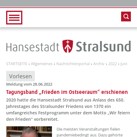
Zur Hauptnavigation
Zum Inhalt
STARTSEITE
Allgemeines
Nachrichtenportal
Archiv
2022
Juni
Vorlesen
Meldung vom 28.06.2022
Tagungsband „Frieden im Ostseeraum“ erschienen
2020 hatte die Hansestadt Stralsund aus Anlass des 650.
Jahrestages des Stralsunder Friedens von 1370 ein
umfangreiches Festprogramm unter dem Motto „Wir feiern
den Frieden“ vorbereitet.
??? absaetzeOben[1]/titel ???
Die meisten Veranstaltungen fielen
pandemiebedingt aus. Dazu gehörte