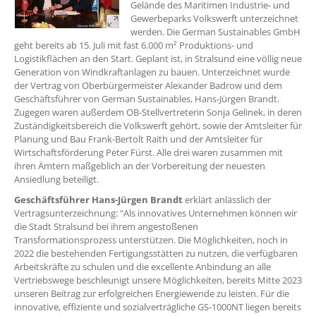
Gelände des Maritimen Industrie- und
Gewerbeparks Volkswerft unterzeichnet
werden. Die German Sustainables GmbH
geht bereits ab 15. Juli mit fast 6.000 m² Produktions- und
Logistikflächen an den Start. Geplant ist, in Stralsund eine völlig neue
Generation von Windkraftanlagen zu bauen. Unterzeichnet wurde
der Vertrag von Oberbürgermeister Alexander Badrow und dem
Geschäftsführer von German Sustainables, Hans-Jürgen Brandt.
Zugegen waren außerdem OB-Stellvertreterin Sonja Gelinek, in deren
Zuständigkeitsbereich die Volkswerft gehört, sowie der Amtsleiter für
Planung und Bau Frank-Bertolt Raith und der Amtsleiter für
Wirtschaftsförderung Peter Fürst. Alle drei waren zusammen mit
ihren Ämtern maßgeblich an der Vorbereitung der neuesten
Ansiedlung beteiligt.
Geschäftsführer Hans-Jürgen Brandt
erklärt anlässlich der
Vertragsunterzeichnung: "Als innovatives Unternehmen können wir
die Stadt Stralsund bei ihrem angestoßenen
Transformationsprozess unterstützen. Die Möglichkeiten, noch in
2022 die bestehenden Fertigungsstätten zu nutzen, die verfügbaren
Arbeitskräfte zu schulen und die excellente Anbindung an alle
Vertriebswege beschleunigt unsere Möglichkeiten, bereits Mitte 2023
unseren Beitrag zur erfolgreichen Energiewende zu leisten. Für die
innovative, effiziente und sozialverträgliche GS-1000NT liegen bereits