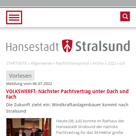
Zur Hauptnavigation
Zum Inhalt
STARTSEITE
Allgemeines
Nachrichtenportal
Archiv
2022
Juli
Vorlesen
Meldung vom 06.07.2022
VOLKSWERFT: Nächster Pachtvertrag unter Dach und
Fach
Die Zukunft zieht ein: Windkraftanlagenbauer kommt nach
Stralsund
??? absaetzeOben[1]/titel ???
Heute (06. Juli) konnte im Rathaus der
Hansestadt Stralsund der nächste
Pachtvertrag für das 34 Hektar große