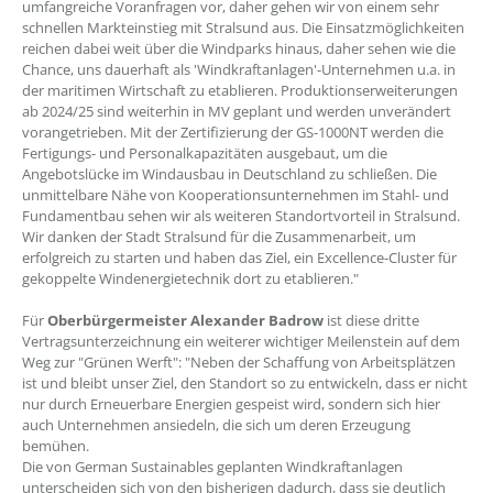
umfangreiche Voranfragen vor, daher gehen wir von einem sehr
schnellen Markteinstieg mit Stralsund aus. Die Einsatzmöglichkeiten
reichen dabei weit über die Windparks hinaus, daher sehen wie die
Chance, uns dauerhaft als 'Windkraftanlagen'-Unternehmen u.a. in
der maritimen Wirtschaft zu etablieren. Produktionserweiterungen
ab 2024/25 sind weiterhin in MV geplant und werden unverändert
vorangetrieben. Mit der Zertifizierung der GS-1000NT werden die
Fertigungs- und Personalkapazitäten ausgebaut, um die
Angebotslücke im Windausbau in Deutschland zu schließen. Die
unmittelbare Nähe von Kooperationsunternehmen im Stahl- und
Fundamentbau sehen wir als weiteren Standortvorteil in Stralsund.
Wir danken der Stadt Stralsund für die Zusammenarbeit, um
erfolgreich zu starten und haben das Ziel, ein Excellence-Cluster für
gekoppelte Windenergietechnik dort zu etablieren."
Für
Oberbürgermeister Alexander Badrow
ist diese dritte
Vertragsunterzeichnung ein weiterer wichtiger Meilenstein auf dem
Weg zur "Grünen Werft": "Neben der Schaffung von Arbeitsplätzen
ist und bleibt unser Ziel, den Standort so zu entwickeln, dass er nicht
nur durch Erneuerbare Energien gespeist wird, sondern sich hier
auch Unternehmen ansiedeln, die sich um deren Erzeugung
bemühen.
Die von German Sustainables geplanten Windkraftanlagen
unterscheiden sich von den bisherigen dadurch, dass sie deutlich