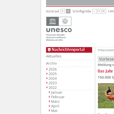
Zur Hauptnavigation
Zum Inhalt
Lei
Kontrast
Schriftgröße
K
K
K
K
K
Nachrichtenportal
STRALSUNDE
Aktuelles
Vorles
Archiv
Meldung v
2026
Das Jahr
2025
150.000 G
2024
2023
2022
Januar
Februar
März
April
Mai