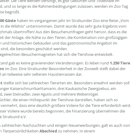
weiter. Die Tiere werden versorgt, es gibt Geburten und Todesfälle im
d, und so lange es die Rahmenbedingungen zulassen, werden im Zoo Tag
ste begrüßt.
000 Gäste
haben im vergangenen Jahr im Stralsunder Zoo eine Reise „Vom
in die Wildnis“ unternommen. Damit wurde das sehr gute Ergebnis vom
chmals übertroffen! Aus den Besucherumfragen geht hervor, dass es die
eit der Anlage, die Nähe zu den Tieren, die Kombination von großzügigen
en und historischen Gebäuden und das gastronomische Angebot im
“ sind, die besonders geschätzt werden.
egelrechten Besuchermagneten hat sich die Tiershow entwickelt.
tand gab es keine gravierenden Veränderungen. Es leben rund
1.250 Tiere
ten
im Zoo. Eine Stralsunder Besonderheit in der Zoowelt stellt dabei der
l an teilweise sehr seltenen Haustierrassen dar.
t
stellte sich bei zahlreichen Tierarten ein. Besonders erwähnt werden soll
junger Kaiserschnurrbarttamarin, drei Kaukasische Zwergzebus, ein
d, zwei Steinadler, zwei Agutis und mehrere Webervögel.
Sichler, die einen Höhepunkt der Tiershow darstellen, haben sich so
 vermehrt, dass eine deutlich größere Voliere für die Tiere erforderlich wird.
eser Voliere wurde bereits begonnen, die Finanzierung übernehmen die
 Stralsund e.V.
 zahlreichen Nachzuchten und einigen Neuerwerbungen, galt es auch von
n Tierpersönlichkeiten
Abschied
zu nehmen. In einem