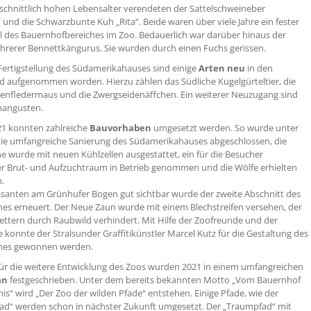
chnittlich hohen Lebensalter verendeten der Sattelschweineber
 und die Schwarzbunte Kuh „Rita“. Beide waren über viele Jahre ein fester
l des Bauernhofbereiches im Zoo. Bedauerlich war darüber hinaus der
hrerer Bennettkängurus. Sie wurden durch einen Fuchs gerissen.
Fertigstellung des Südamerikahauses sind einige
Arten neu
in den
d aufgenommen worden. Hierzu zählen das Südliche Kugelgürteltier, die
enfledermaus und die Zwergseidenäffchen. Ein weiterer Neuzugang sind
mangusten.
21 konnten zahlreiche
Bauvorhaben
umgesetzt werden. So wurde unter
ie umfangreiche Sanierung des Südamerikahauses abgeschlossen, die
e wurde mit neuen Kühlzellen ausgestattet, ein für die Besucher
r Brut- und Aufzuchtraum in Betrieb genommen und die Wölfe erhielten
h.
ssanten am Grünhufer Bogen gut sichtbar wurde der zweite Abschnitt des
s erneuert. Der Neue Zaun wurde mit einem Blechstreifen versehen, der
ettern durch Raubwild verhindert. Mit Hilfe der Zoofreunde und der
 konnte der Stralsunder Graffitikünstler Marcel Kutz für die Gestaltung des
es gewonnen werden.
für die weitere Entwicklung des Zoos wurden 2021 in einem umfangreichen
an
festgeschrieben. Unter dem bereits bekannten Motto „Vom Bauernhof
nis“ wird „Der Zoo der wilden Pfade“ entstehen. Einige Pfade, wie der
d“ werden schon in nächster Zukunft umgesetzt. Der „Traumpfad“ mit