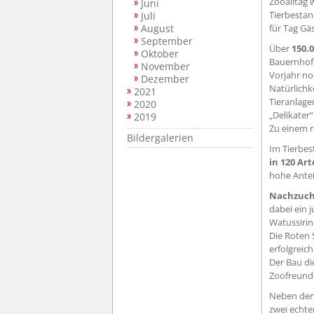
Zooalltag 
Juni
Tierbestan
Juli
August
für Tag Gä
September
Über
150.
Oktober
Bauernhof 
November
Vorjahr no
Dezember
Natürlichk
2021
Tieranlag
2020
„Delikater
2019
Zu einem r
Bildergalerien
Im Tierbes
in 120 Ar
hohe Antei
Nachzuch
dabei ein 
Watussirin
Die Roten 
erfolgreich
Der Bau di
Zoofreunde
Neben den
zwei echte