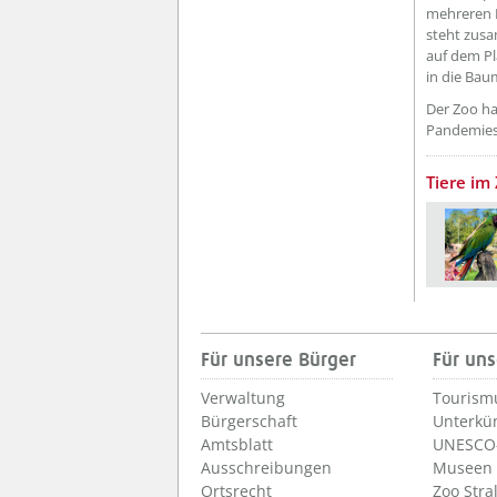
mehreren 
steht zusa
auf dem Pl
in die Bau
Der Zoo ha
Pandemiesi
Tiere im 
Für unsere Bürger
Für uns
Verwaltung
Tourism
Bürgerschaft
Unterkü
Amtsblatt
UNESCO-
Ausschreibungen
Museen
Ortsrecht
Zoo Stra