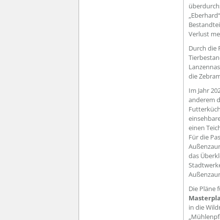
überdurchs
„Eberhard“
Bestandtei
Verlust me
Durch die 
Tierbestan
Lanzennas
die Zebra
Im Jahr 20
anderem d
Futterküch
einsehbare
einen Teic
Für die Pa
Außenzaune
das Überkl
Stadtwerke
Außenzaun
Die Pläne 
Masterpl
in die Wild
„Mühlenpfa