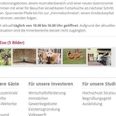
Indoorangeboten, einem Australienbereich und einer neuen Gastronomie
mmen mit einer für Besucher einsehbaren Futterküche als nächster Schritt
an. Spannende Pfade bis hin zur „Himmelsschneise“, einem Entdeckerpfad
mkronen, werden folgen.
t aktuell
täglich von 10.00 bis 16.00 Uhr geöffnet
. Aufgrund der aktuellen
tuation sind die Innenbereiche derzeit nicht zugänglich.
Zoo (5 Bilder)
ere Gäste
Für unsere Investoren
Für unsere Stud
uszentrale
Wirtschaftsförderung
Hochschule Strals
nfte
Immobilien
Begrüßungsgeld
Welterbe
Gewerbegebiete
Ausbildung
Existenzgründung
lsund
Volkswerft