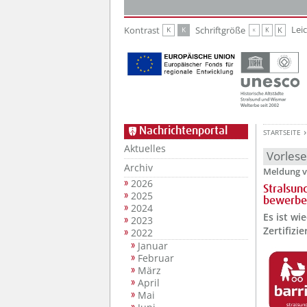
Zur Hauptnavigation
Zum Inhalt
Lei
Kontrast
Schriftgröße
K
K
K
K
K
Nachrichtenportal
STARTSEITE
Aktuelles
Vorles
Archiv
Meldung v
2026
Stralsun
2025
bewerbe
2024
Es ist wi
2023
Zertifizi
2022
Januar
Februar
März
April
Mai