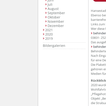
Juni
Juli
August
Hansestad
September
Ebenso bes
Oktober
barrierefr
November
Links zum
Dezember
Wer diese M
2021
behinder
2020
03831- 252
2019
Das ausgef
Bildergalerien
behinder
Behinderte
Nach Einga
für eine D
Die Plaket
gehören ei
Medien für
Rückblick
2020 wurde
Wohlfahrt
„Pflegehot
Objekt „Be
die Strals