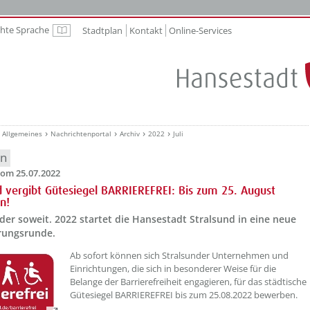
chte Sprache
Stadtplan
Kontakt
Online-Services
Leichte Sprache
Allgemeines
Nachrichtenportal
Archiv
2022
Juli
en
om 25.07.2022
d vergibt Gütesiegel BARRIEREFREI: Bis zum 25. August
n!
eder soweit. 2022 startet die Hansestadt Stralsund in eine neue
erungsrunde.
??? absaetzeOben[1]/titel ???
Ab sofort können sich Stralsunder Unternehmen und
Einrichtungen, die sich in besonderer Weise für die
Belange der Barrierefreiheit engagieren, für das städtische
Gütesiegel BARRIEREFREI bis zum 25.08.2022 bewerben.