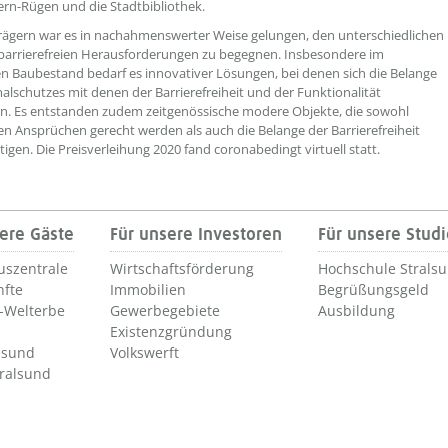
n-Rügen und die Stadtbibliothek.
rägern war es in nachahmenswerter Weise gelungen, den unterschiedlichen
barrierefreien Herausforderungen zu begegnen. Insbesondere im
en Baubestand bedarf es innovativer Lösungen, bei denen sich die Belange
lschutzes mit denen der Barrierefreiheit und der Funktionalität
n. Es entstanden zudem zeitgenössische modere Objekte, die sowohl
en Ansprüchen gerecht werden als auch die Belange der Barrierefreiheit
tigen. Die Preisverleihung 2020 fand coronabedingt virtuell statt.
ere Gäste
Für unsere Investoren
Für unsere Stud
uszentrale
Wirtschaftsförderung
Hochschule Strals
nfte
Immobilien
Begrüßungsgeld
Welterbe
Gewerbegebiete
Ausbildung
Existenzgründung
lsund
Volkswerft
tralsund