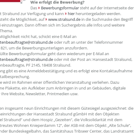
Wie erfolgt die Bewerbung?
Das
Bewerbungsformular
steht auf der Internetseite der
t Stralsund zur Verfügung und kann
hier
heruntergeladen werden.
teht die Möglichkeit, auf
www.stralsund.de
in die Suchmaske den Begriff
ei einzutragen. Dann öffnen sich im Suchergebnis alle Infos und weitere
 Thema.
öglichkeit nicht hat, schickt eine E-Mail an
tenbeauftragte@stralsund.de
oder ruft an unter der Telefonnummer
 821, um die Bewerbungsunterlagen anzufordern.
üllte Bewerbungsformular geht dann wiederum per E-Mail an
tenbeauftragte@stralsund.de
oder mit der Post an: Hansestadt Stralsund,
nbeauftragte, PF 2145, 18408 Stralsund.
ng gibt es eine Anmeldebestätigung und es erfolgt eine Kontaktaufnahme
etailbesprechung.
te wird im Rahmen einer öffentlichen Veranstaltung verliehen. Dazu
ne Plakette, ein Aufkleber zum Anbringen in und an Gebäuden, digitale
 Ihre Website, Newsletter, Printmedien usw.
n insgesamt neun Einrichtungen mit diesem Gütesiegel ausgezeichnet: die
seinrichtungen der Hansestadt Stralsund gGmbH mit den Objekten
el Stralsund“ und dem Hospiz „Gezeiten“, die Volksolidarität mit dem
treutes Wohnen Knieperdamm 12“, der ASB mit dem Objekt „Alte Schule“,
under Bundeskegelbahn, das Sanitätshaus Tribseer Center, das Landratsamt