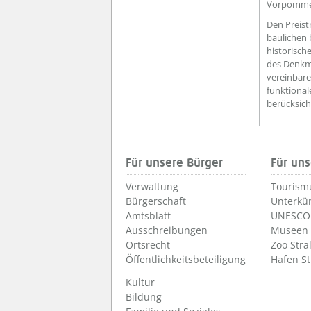
Vorpommer
Den Preist
baulichen 
historisch
des Denkma
vereinbare
funktional
berücksich
Für unsere Bürger
Für uns
Verwaltung
Tourism
Bürgerschaft
Unterkü
Amtsblatt
UNESCO-
Ausschreibungen
Museen
Ortsrecht
Zoo Stra
Öffentlichkeitsbeteiligung
Hafen S
Kultur
Bildung