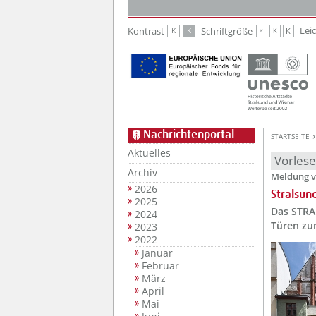
Zur Hauptnavigation
Zum Inhalt
Lei
Kontrast
Schriftgröße
K
K
K
K
K
Nachrichtenportal
STARTSEITE
Aktuelles
Vorles
Archiv
Meldung v
2026
Stralsun
2025
Das STRA
2024
Türen zu
2023
2022
Januar
Februar
März
April
Mai