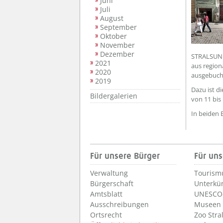
Juni
Juli
August
September
Oktober
November
Dezember
STRALSUND
2021
aus region
2020
ausgebuch
2019
Dazu ist d
Bildergalerien
von 11 bis
In beiden E
Für unsere Bürger
Für uns
Verwaltung
Tourism
Bürgerschaft
Unterkü
Amtsblatt
UNESCO-
Ausschreibungen
Museen
Ortsrecht
Zoo Stra