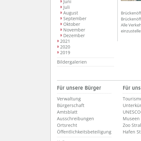
Juni
Juli
August
Brückenöf
September
Brückenöf
Oktober
Alle Verke
November
einzustelle
Dezember
2021
2020
2019
Bildergalerien
Für unsere Bürger
Für uns
Verwaltung
Tourism
Bürgerschaft
Unterkü
Amtsblatt
UNESCO-
Ausschreibungen
Museen
Ortsrecht
Zoo Stra
Öffentlichkeitsbeteiligung
Hafen S