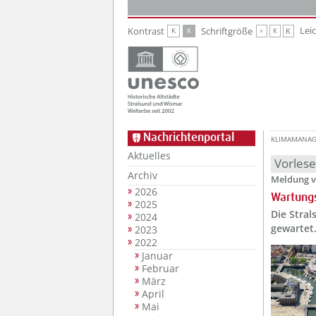
Zur Hauptnavigation
Zum Inhalt
Lei
Kontrast
Schriftgröße
K
K
K
K
K
Nachrichtenportal
KLIMAMANA
Aktuelles
Vorles
Archiv
Meldung v
2026
Wartungs
2025
Die Stra
2024
gewartet
2023
2022
Januar
Februar
März
April
Mai