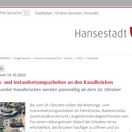
chte Sprache
Stadtplan
Online-Services
Kontakt
Leichte Sprache
GEMENT
Allgemeines
Nachrichtenportal
Archiv
2022
Oktober
en
om 14.10.2022
- und Instandsetzungsarbeiten an den Kanalbrücken
lsunder Kanalbrücken werden planmäßig ab dem 24. Oktober
.
??? absaetzeOben[1]/titel ???
Bis zum 26. Oktober sollen die Wartungs- und
Instandsetzungsarbeiten an Fährbrücke, Badenbrücke,
Querkanalbrücke und Langenbrücke abgeschlossen sein.
Für einen reibungslosen Ablauf der Arbeiten ist es
erforderlich, die Brücken häufiger zu öffnen und zu