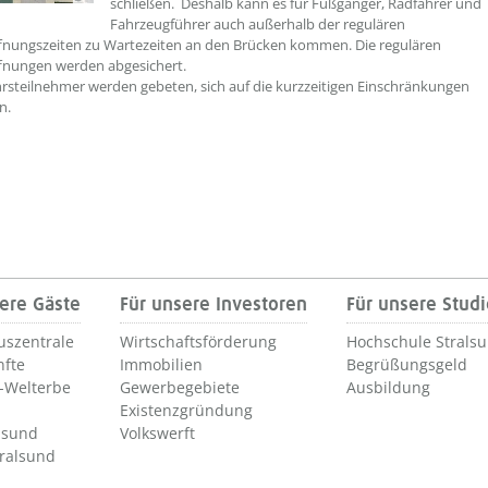
schließen. Deshalb kann es für Fußgänger, Radfahrer und
Fahrzeugführer auch außerhalb der regulären
fnungszeiten zu Wartezeiten an den Brücken kommen. Die regulären
fnungen werden abgesichert.
hrsteilnehmer werden gebeten, sich auf die kurzzeitigen Einschränkungen
n.
ere Gäste
Für unsere Investoren
Für unsere Stud
uszentrale
Wirtschaftsförderung
Hochschule Strals
nfte
Immobilien
Begrüßungsgeld
Welterbe
Gewerbegebiete
Ausbildung
Existenzgründung
lsund
Volkswerft
tralsund