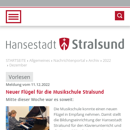
Zur Hauptnavigation
Zum Inhalt
STARTSEITE
Allgemeines
Nachrichtenportal
Archiv
2022
Dezember
Vorlesen
Meldung vom 11.12.2022
Neuer Flügel für die Musikschule Stralsund
Mitte dieser Woche war es soweit:
??? absaetzeOben[1]/titel ???
Die Musikschule konnte einen neuen
Flügel in Empfang nehmen. Damit stellt
die Bildungseinrichtung der Hansestadt
Stralsund für den Klavierunterricht und