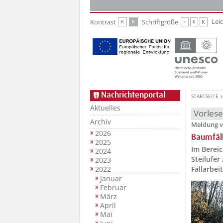
Zur Hauptnavigation
Zum Inhalt
Lei
Kontrast
Schriftgröße
K
K
K
K
K
Nachrichtenportal
STARTSEITE
Aktuelles
Vorles
Archiv
Meldung v
2026
Baumfäl
2025
Im Berei
2024
Steilufer
2023
2022
Fällarbe
Januar
Februar
März
April
Mai