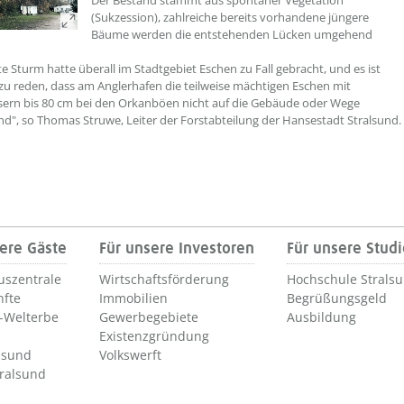
Der Bestand stammt aus spontaner Vegetation
(Sukzession), zahlreiche bereits vorhandene jüngere
Bäume werden die entstehenden Lücken umgehend
te Sturm hatte überall im Stadtgebiet Eschen zu Fall gebracht, und es ist
zu reden, dass am Anglerhafen die teilweise mächtigen Eschen mit
ern bis 80 cm bei den Orkanböen nicht auf die Gebäude oder Wege
ind", so Thomas Struwe, Leiter der Forstabteilung der Hansestadt Stralsund.
ere Gäste
Für unsere Investoren
Für unsere Stud
uszentrale
Wirtschaftsförderung
Hochschule Strals
nfte
Immobilien
Begrüßungsgeld
Welterbe
Gewerbegebiete
Ausbildung
Existenzgründung
lsund
Volkswerft
tralsund