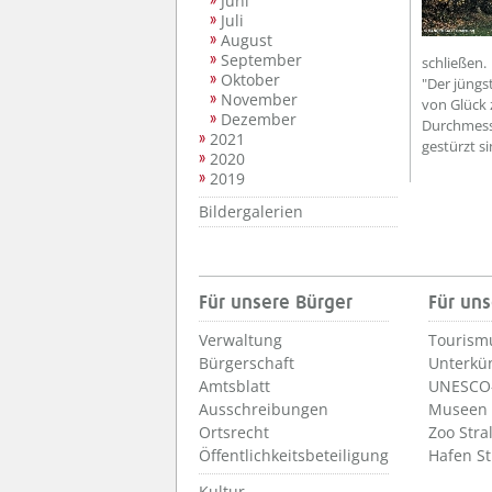
Juni
Juli
August
September
schließen.
Oktober
"Der jüngs
November
von Glück 
Dezember
Durchmess
2021
gestürzt s
2020
2019
Bildergalerien
Für unsere Bürger
Für uns
Verwaltung
Tourism
Bürgerschaft
Unterkü
Amtsblatt
UNESCO-
Ausschreibungen
Museen
Ortsrecht
Zoo Stra
Öffentlichkeitsbeteiligung
Hafen S
Kultur