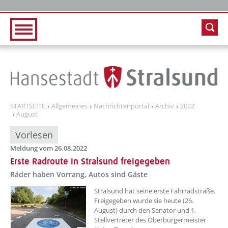
Zur Hauptnavigation
Zum Inhalt
STARTSEITE
Allgemeines
Nachrichtenportal
Archiv
2022
August
Vorlesen
Meldung vom 26.08.2022
Erste Radroute in Stralsund freigegeben
Räder haben Vorrang, Autos sind Gäste
??? absaetzeOben[1]/titel ???
Stralsund hat seine erste Fahrradstraße.
Freigegeben wurde sie heute (26.
August) durch den Senator und 1.
Stellvertreter des Oberbürgermeister