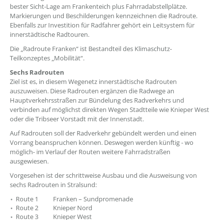
bester Sicht-Lage am Frankenteich plus Fahrradabstellplätze.
Markierungen und Beschilderungen kennzeichnen die Radroute.
Ebenfalls zur Investition für Radfahrer gehört ein Leitsystem für
innerstädtische Radtouren.
Die „Radroute Franken“ ist Bestandteil des Klimaschutz-
Teilkonzeptes „Mobilität“.
Sechs Radrouten
Ziel ist es, in diesem Wegenetz innerstädtische Radrouten
auszuweisen. Diese Radrouten ergänzen die Radwege an
Hauptverkehrsstraßen zur Bündelung des Radverkehrs und
verbinden auf möglichst direkten Wegen Stadtteile wie Knieper West
oder die Tribseer Vorstadt mit der Innenstadt.
Auf Radrouten soll der Radverkehr gebündelt werden und einen
Vorrang beanspruchen können. Deswegen werden künftig - wo
möglich- im Verlauf der Routen weitere Fahrradstraßen
ausgewiesen.
Vorgesehen ist der schrittweise Ausbau und die Ausweisung von
sechs Radrouten in Stralsund:
Route 1 Franken – Sundpromenade
Route 2 Knieper Nord
Route 3 Knieper West