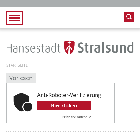
Zur Hauptnavigation
Zum Inhalt
STARTSEITE
Vorlesen
Anti-Roboter-Verifizierung
Hier klicken
Friendly
Captcha ⇗