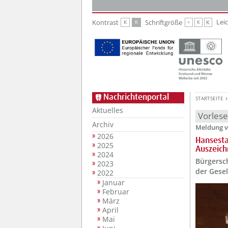
Zur Hauptnavigation
Zum Inhalt
Lei
Kontrast
Schriftgröße
K
K
K
K
K
Nachrichtenportal
STARTSEITE
Aktuelles
Vorles
Archiv
Meldung v
2026
Hansesta
2025
Auszeich
2024
Bürgersch
2023
der Gesel
2022
Januar
Februar
März
April
Mai