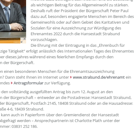
als wichtigen Beitrag für das Allgemeinwohl zu stärken.
Deshalb ruft der Präsident der Bürgerschaft Peter Paul
dazu auf, besonders engagierte Menschen im Bereich des
Gemeinwohls oder auf dem Gebiet des Karitativen und
Sozialen für eine Auszeichnung zur Würdigung des
Ehrenamtes 2022 durch die Hansestadt Stralsund
vorzuschlagen.
Die Ehrung mit der Eintragung in das „Ehrenbuch für
ige Tätigkeit“ erfolgt anlässlich des Internationalen Tages des Ehrenamtes
r dieses Jahres während eines feierlichen Empfangs durch den
n der Bürgerschaft.
en einen besonderen Menschen für die Ehrenamtsauszeichnung
n? Dann steht Ihnen im Internet unter
www.stralsund.de/ehrenamt
ein
endes
Antragsformular
zur Verfügung.
 den vollständig ausgefüllten Antrag bis zum 12. August an den
n der Bürgerschaft – entweder an die Postadresse: Hansestadt Stralsund,
der Bürgerschaft, Postfach 2145, 18408 Stralsund oder an die Hausadresse:
ße 4-6, 18439 Stralsund.
 kann auch in Papierform über den Gremiendienst der Hansestadt
abgefragt werden – Ansprechpartnerin ist Charlotte Plath unter der
mmer: 03831 252 186.