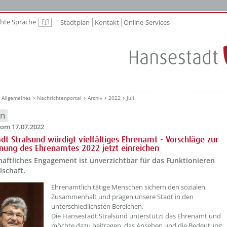
chte Sprache
Stadtplan
Kontakt
Online-Services
Leichte Sprache
Allgemeines
Nachrichtenportal
Archiv
2022
Juli
en
om 17.07.2022
dt Stralsund würdigt vielfältiges Ehrenamt - Vorschläge zur
nung des Ehrenamtes 2022 jetzt einreichen
aftliches Engagement ist unverzichtbar für das Funktionieren
lschaft.
??? absaetzeOben[1]/titel ???
Ehrenamtlich tätige Menschen sichern den sozialen
Zusammenhalt und prägen unsere Stadt in den
unterschiedlichsten Bereichen.
Die Hansestadt Stralsund unterstützt das Ehrenamt und
möchte dazu beitragen, das Ansehen und die Bedeutung