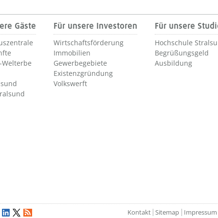
ere Gäste
Für unsere Investoren
Für unsere Stud
uszentrale
Wirtschaftsförderung
Hochschule Strals
nfte
Immobilien
Begrüßungsgeld
Welterbe
Gewerbegebiete
Ausbildung
Existenzgründung
lsund
Volkswerft
tralsund
Kontakt
Sitemap
Impressum