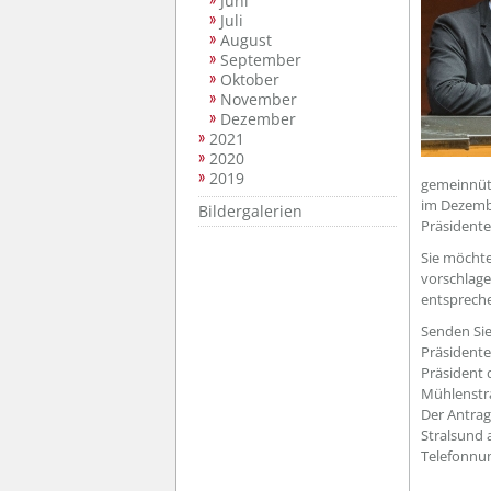
Juni
Juli
August
September
Oktober
November
Dezember
2021
2020
2019
gemeinnütz
im Dezembe
Bildergalerien
Präsidente
Sie möcht
vorschlage
entsprech
Senden Sie
Präsidente
Präsident 
Mühlenstra
Der Antrag
Stralsund 
Telefonnu