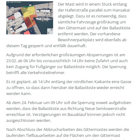
??? absaetzeOben[1]/titel ???
Der Mast wird in einem Stück entlang
der Hafenstraße parallel zum Hansakai
abgelegt. Dazu ist es notwendig, dass
sämtliche Fahrzeuge großräumig um
den Gittermast und auf der Ballastkiste
entfernt werden. Der vorhandene
Bewohnerparkplatz wird ebenfalls ab
diesem Tag gesperrt und entfällt dauerhaft.
Aufgrund der erforderlichen großräumigen Absperrungen ist am
23.02. ab 06 Uhr bis voraussichtlich 14 Uhr keine Zufahrt und auch
kein Zugang für Fußgänger zur Ballastkiste möglich. Die Sperrung
betrifft alle Verkehrsteilnehmer.
Es ist geplant, ab 14 Uhr entlang der nördlichen Kaikante eine Gasse
zu öffnen, so dass dann hierüber die Ballastkiste wieder erreicht
werden kann.
Ab dem 24. Februar um 09 Uhr soll die Sperrung soweit aufgehoben
werden, dass die Ballastkiste aus Richtung Neue Semlowerstraße
erreichbar ist. Verzögerungen im Bauablauf können jedoch nicht
ausgeschlossen werden.
Nach Abschluss der Abbrucharbeiten des Gittermastes werden die
laufenden Tiefbauarbeiten auf die Flächen um den Gittermast