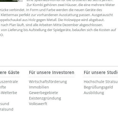
Zur Kombi gehören zwei Häuser, die eine mehrere Meter
brücke verbindet. In Form und Farbe werden die neuen Geräte des
s Klettermax perfekt zur vorhandenen Ausstattung passen. Ausgetauscht
oppelschaukel aus Holz gegen Metall. Die Holzwippe wird abgebaut.
 nach Plan läuft, sind alle Arbeiten Mitte Dezember abgeschlossen.
 von Lieferung bis Aufstellung der Spielgeräte, belaufen sich die Kosten auf
RO.
ere Gäste
Für unsere Investoren
Für unsere Stud
uszentrale
Wirtschaftsförderung
Hochschule Strals
nfte
Immobilien
Begrüßungsgeld
Welterbe
Gewerbegebiete
Ausbildung
Existenzgründung
lsund
Volkswerft
tralsund