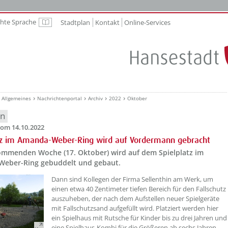
chte Sprache
Stadtplan
Kontakt
Online-Services
Leichte Sprache
Allgemeines
Nachrichtenportal
Archiv
2022
Oktober
en
om 14.10.2022
tz im Amanda-Weber-Ring wird auf Vordermann gebracht
ommenden Woche (17. Oktober) wird auf dem Spielplatz im
eber-Ring gebuddelt und gebaut.
??? absaetzeOben[1]/titel ???
Dann sind Kollegen der Firma Sellenthin am Werk, um
einen etwa 40 Zentimeter tiefen Bereich für den Fallschutz
auszuheben, der nach dem Aufstellen neuer Spielgeräte
mit Fallschutzsand aufgefüllt wird. Platziert werden hier
ein Spielhaus mit Rutsche für Kinder bis zu drei Jahren und
eine Spielhaus-Kombi für die Größeren ab sechs Jahren.