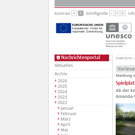
Zur Hauptnavigation
Zum Inhalt
Lei
Kontrast
Schriftgröße
K
K
K
K
K
Nachrichtenportal
STARTSEITE
Aktuelles
Vorles
Archiv
Meldung v
2026
Spielpla
2025
Ab der k
2024
Amanda-W
2023
2022
Januar
Februar
März
April
Mai