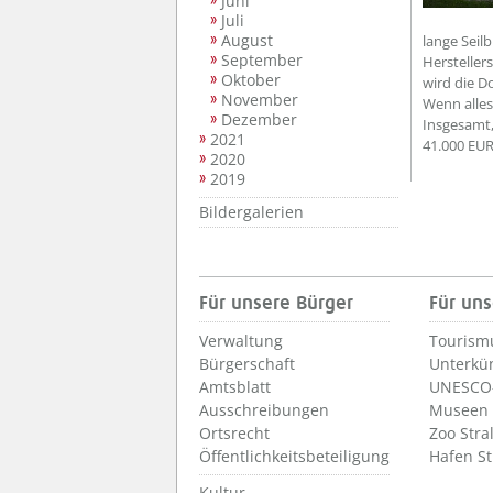
Juni
Juli
August
lange Seil
September
Hersteller
Oktober
wird die D
November
Wenn alles
Dezember
Insgesamt,
2021
41.000 EU
2020
2019
Bildergalerien
Für unsere Bürger
Für uns
Verwaltung
Tourism
Bürgerschaft
Unterkü
Amtsblatt
UNESCO-
Ausschreibungen
Museen
Ortsrecht
Zoo Stra
Öffentlichkeitsbeteiligung
Hafen S
Kultur