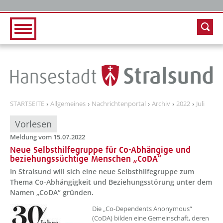
Zur Hauptnavigation
Zum Inhalt
STARTSEITE
Allgemeines
Nachrichtenportal
Archiv
2022
Juli
Vorlesen
Meldung vom 15.07.2022
Neue Selbsthilfegruppe für Co-Abhängige und
beziehungssüchtige Menschen „CoDA“
In Stralsund will sich eine neue Selbsthilfegruppe zum
Thema Co-Abhängigkeit und Beziehungsstörung unter dem
Namen „CoDA“ gründen.
??? absaetzeOben[1]/titel ???
Die „Co-Dependents Anonymous“
(CoDA) bilden eine Gemeinschaft, deren