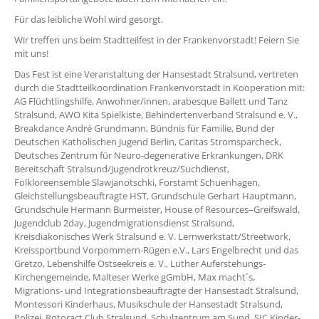
Für das leibliche Wohl wird gesorgt.
Wir treffen uns beim Stadtteilfest in der Frankenvorstadt! Feiern Sie
mit uns!
Das Fest ist eine Veranstaltung der Hansestadt Stralsund, vertreten
durch die Stadtteilkoordination Frankenvorstadt in Kooperation mit:
AG Flüchtlingshilfe, Anwohner/innen, arabesque Ballett und Tanz
Stralsund, AWO Kita Spielkiste, Behindertenverband Stralsund e. V.,
Breakdance André Grundmann, Bündnis für Familie, Bund der
Deutschen Katholischen Jugend Berlin, Caritas Stromsparcheck,
Deutsches Zentrum für Neuro-degenerative Erkrankungen, DRK
Bereitschaft Stralsund/Jugendrotkreuz/Suchdienst,
Folkloreensemble Slawjanotschki, Forstamt Schuenhagen,
Gleichstellungsbeauftragte HST, Grundschule Gerhart Hauptmann,
Grundschule Hermann Burmeister, House of Resources–Greifswald,
Jugendclub 2day, Jugendmigrationsdienst Stralsund,
Kreisdiakonisches Werk Stralsund e. V. Lernwerkstatt/Streetwork,
Kreissportbund Vorpommern-Rügen e.V., Lars Engelbrecht und das
Gretzo, Lebenshilfe Ostseekreis e. V., Luther Auferstehungs-
Kirchengemeinde, Malteser Werke gGmbH, Max macht´s,
Migrations- und Integrationsbeauftragte der Hansestadt Stralsund,
Montessori Kinderhaus, Musikschule der Hansestadt Stralsund,
Polizei, Rotoract Club Stralsund, Schulzentrum am Sund, SIC Kinder-