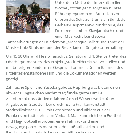
??? absaetzeOben[1]/titel ???
Unter dem Motto der Interkulturellen
Woche „#offen geht“ sorgt ein buntes
Bühnenprogramm mit Auftritten von
Chören des Schulzentrums am Sund, der
Gerhart-Hauptmann-Grundschule, des
Folkloreensembles Slawjanotschki und
einer Musikschulband sowie
Tanzdarbietungen der Kinder von „arabesque Ballett und Tanz“ der
Musikschule Stralsund und der Breakdancer für gute Unterhaltung.
Um 15:30 Uhr wird Heino Tanschus, Senator und 1. Stellvertreter des
Oberbürgermeisters, das Projekt „Stadtteildetektive“ vorstellen und
mit beteiligten Kindern ins Gespräch kommen. Der im Rahmen des
Projektes entstandene Film und die Dokumentationen werden
gezeigt.
Zahlreiche Spiel- und Bastelangebote, Hüpfburg u.a. bieten einen
abwechslungsreichen Nachmittag für die ganze Familie.
An Informationsständen erfahren Sie viel Wissenswertes über
Angebote im Stadtteil. Der druckfrische Frankenvorstadt
Stadtteilkalender 2023 mit Geschichten und Bildern aus der
Frankenvorstadt steht zum Verkauf. Man kann sich beim Football
und Flag-Football erproben, einen Fahrrad- und einen
Bewegungsparcours meistern oder Fußball spielen. Und
Familiensportangebote laden zum Mitmachen ein.