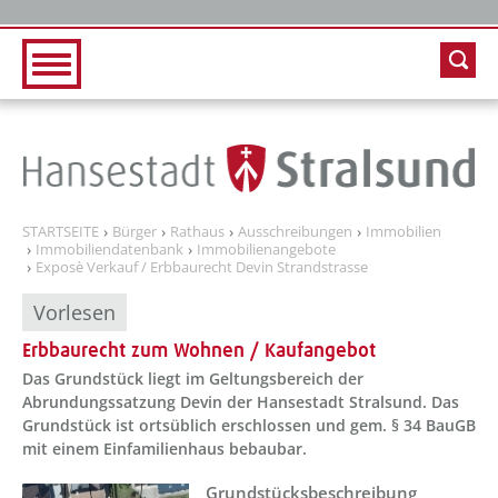
Zur Hauptnavigation
Zum Inhalt
STARTSEITE
Bürger
Rathaus
Ausschreibungen
Immobilien
Immobiliendatenbank
Immobilienangebote
Exposè Verkauf / Erbbaurecht Devin Strandstrasse
Vorlesen
Erbbaurecht zum Wohnen / Kaufangebot
Das Grundstück liegt im Geltungsbereich der
Abrundungssatzung Devin der Hansestadt Stralsund. Das
Grundstück ist ortsüblich erschlossen und gem. § 34 BauGB
mit einem Einfamilienhaus bebaubar.
??? absaetzeOben[1]/titel ???
Grundstücksbeschreibung