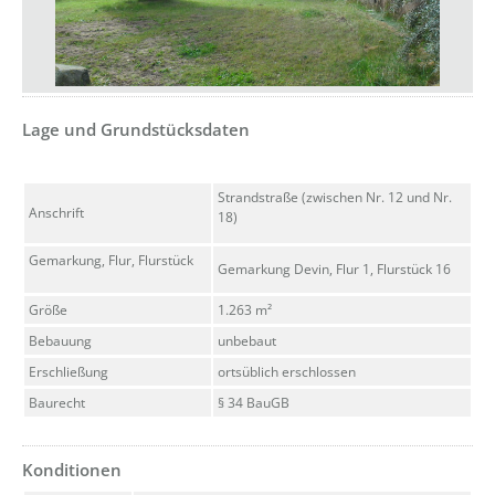
??? absaetzeUnten[1]/titel ???
Lage und Grundstücksdaten
Strandstraße (zwischen Nr. 12 und Nr.
Anschrift
18)
Gemarkung, Flur, Flurstück
Gemarkung Devin, Flur 1, Flurstück 16
Größe
1.263 m²
Bebauung
unbebaut
Erschließung
ortsüblich erschlossen
Baurecht
§ 34 BauGB
Konditionen
??? absaetzeUnten[2]/titel ???