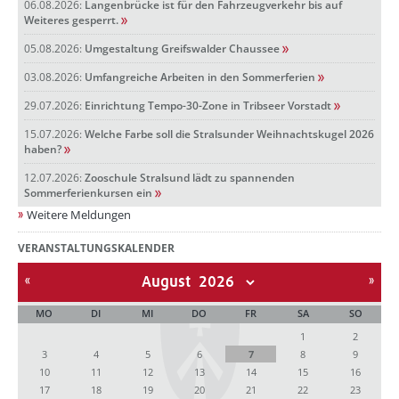
06.08.2026:
Langenbrücke ist für den Fahrzeugverkehr bis auf
Weiteres gesperrt.
05.08.2026:
Umgestaltung Greifswalder Chaussee
03.08.2026:
Umfangreiche Arbeiten in den Sommerferien
29.07.2026:
Einrichtung Tempo-30-Zone in Tribseer Vorstadt
15.07.2026:
Welche Farbe soll die Stralsunder Weihnachtskugel 2026
haben?
12.07.2026:
Zooschule Stralsund lädt zu spannenden
Sommerferienkursen ein
Weitere Meldungen
VERANSTALTUNGSKALENDER
August
MO
DI
MI
DO
FR
SA
SO
1
2
3
4
5
6
7
8
9
10
11
12
13
14
15
16
17
18
19
20
21
22
23