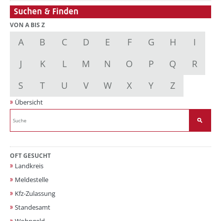
Suchen & Finden
VON A BIS Z
A
B
C
D
E
F
G
H
I
J
K
L
M
N
O
P
Q
R
S
T
U
V
W
X
Y
Z
Übersicht
OFT GESUCHT
Landkreis
Meldestelle
Kfz-Zulassung
Standesamt
Wohngeld