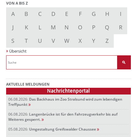
VON A BIS Z
A
B
C
D
E
F
G
H
I
J
K
L
M
N
O
P
Q
R
S
T
U
V
W
X
Y
Z
Übersicht
AKTUELLE MELDUNGEN
Nachrichtenportal
06.08.2026:
Das Backhaus im Zoo Stralsund wird zum lebendigen
Treffpunkt
06.08.2026:
Langenbrücke ist für den Fahrzeugverkehr bis auf
Weiteres gesperrt.
05.08.2026:
Umgestaltung Greifswalder Chaussee