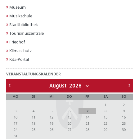
Museum
Musikschule
Stadtbibliothek
Tourismuszentrale
Friedhof
Klimaschutz
Kita-Portal
VERANSTALTUNGSKALENDER
August
MO
DI
MI
DO
FR
SA
SO
1
2
3
4
5
6
7
8
9
10
11
12
13
14
15
16
17
18
19
20
21
22
23
24
25
26
27
28
29
30
31