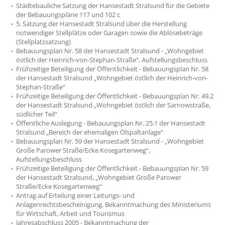
Städtebauliche Satzung der Hansestadt Stralsund für die Gebiete
der Bebauungspläne 117 und 102 c
5. Satzung der Hansestadt Stralsund über die Herstellung
notwendiger Stellplätze oder Garagen sowie die Ablösebeträge
(Stellplatzsatzung)
Bebauungsplan Nr. 58 der Hansestadt Stralsund - „Wohngebiet
östlich der Heinrich-von-Stephan-Straße“, Aufstellungsbeschluss
Frühzeitige Beteiligung der Öffentlichkeit - Bebauungsplan Nr. 58
der Hansestadt Stralsund „Wohngebiet östlich der Heinrich-von-
Stephan-Straße“
Frühzeitige Beteiligung der Öffentlichkeit - Bebauungsplan Nr. 49.2
der Hansestadt Stralsund „Wohngebiet östlich der Sarnowstraße,
südlicher Teil“
Öffentliche Auslegung - Bebauungsplan Nr. 25.1 der Hansestadt
Stralsund „Bereich der ehemaligen Ölspaltanlage“
Bebauungsplan Nr. 59 der Hansestadt Stralsund - „Wohngebiet
Große Parower Straße/Ecke Kosegartenweg“,
Aufstellungsbeschluss
Frühzeitige Beteiligung der Öffentlichkeit - Bebauungsplan Nr. 59
der Hansestadt Stralsund, „Wohngebiet Große Parower
Straße/Ecke Kosegartenweg“
Antrag auf Erteilung einer Leitungs- und
Anlagenrechtsbescheinigung, Bekanntmachung des Ministeriums
für Wirtschaft, Arbeit und Tourismus
Jahresabschluss 2005 - Bekanntmachung der