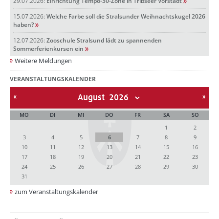
29.07.2026:
Einrichtung Tempo-30-Zone in Tribseer Vorstadt
15.07.2026:
Welche Farbe soll die Stralsunder Weihnachtskugel 2026
haben?
12.07.2026:
Zooschule Stralsund lädt zu spannenden
Sommerferienkursen ein
Weitere Meldungen
VERANSTALTUNGSKALENDER
August
MO
DI
MI
DO
FR
SA
SO
1
2
3
4
5
6
7
8
9
10
11
12
13
14
15
16
17
18
19
20
21
22
23
24
25
26
27
28
29
30
31
zum Veranstaltungskalender