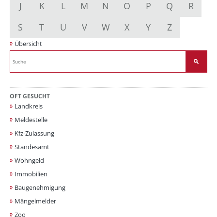
J
K
L
M
N
O
P
Q
R
S
T
U
V
W
X
Y
Z
Übersicht
OFT GESUCHT
Landkreis
Meldestelle
Kfz-Zulassung
Standesamt
Wohngeld
Immobilien
Baugenehmigung
Mängelmelder
Zoo