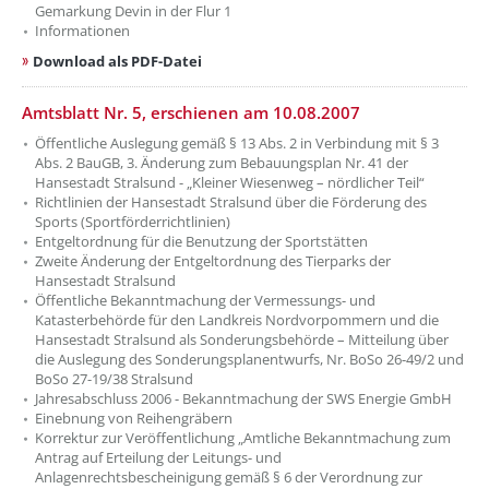
Gemarkung Devin in der Flur 1
Informationen
Download als PDF-Datei
Amtsblatt Nr. 5, erschienen am 10.08.2007
Öffentliche Auslegung gemäß § 13 Abs. 2 in Verbindung mit § 3
Abs. 2 BauGB, 3. Änderung zum Bebauungsplan Nr. 41 der
Hansestadt Stralsund - „Kleiner Wiesenweg – nördlicher Teil“
Richtlinien der Hansestadt Stralsund über die Förderung des
Sports (Sportförderrichtlinien)
Entgeltordnung für die Benutzung der Sportstätten
Zweite Änderung der Entgeltordnung des Tierparks der
Hansestadt Stralsund
Öffentliche Bekanntmachung der Vermessungs- und
Katasterbehörde für den Landkreis Nordvorpommern und die
Hansestadt Stralsund als Sonderungsbehörde – Mitteilung über
die Auslegung des Sonderungsplanentwurfs, Nr. BoSo 26-49/2 und
BoSo 27-19/38 Stralsund
Jahresabschluss 2006 - Bekanntmachung der SWS Energie GmbH
Einebnung von Reihengräbern
Korrektur zur Veröffentlichung „Amtliche Bekanntmachung zum
Antrag auf Erteilung der Leitungs- und
Anlagenrechtsbescheinigung gemäß § 6 der Verordnung zur