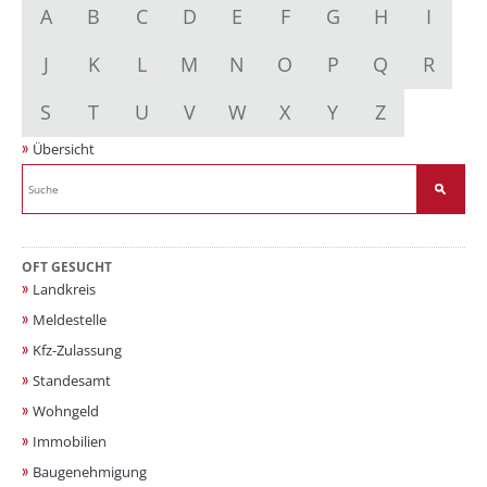
A
B
C
D
E
F
G
H
I
J
K
L
M
N
O
P
Q
R
S
T
U
V
W
X
Y
Z
Übersicht
OFT GESUCHT
Landkreis
Meldestelle
Kfz-Zulassung
Standesamt
Wohngeld
Immobilien
Baugenehmigung