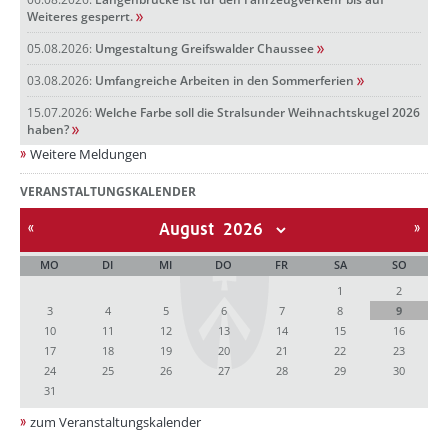
Weiteres gesperrt.
05.08.2026:
Umgestaltung Greifswalder Chaussee
03.08.2026:
Umfangreiche Arbeiten in den Sommerferien
15.07.2026:
Welche Farbe soll die Stralsunder Weihnachtskugel 2026
haben?
Weitere Meldungen
VERANSTALTUNGSKALENDER
August
MO
DI
MI
DO
FR
SA
SO
1
2
3
4
5
6
7
8
9
10
11
12
13
14
15
16
17
18
19
20
21
22
23
24
25
26
27
28
29
30
31
zum Veranstaltungskalender