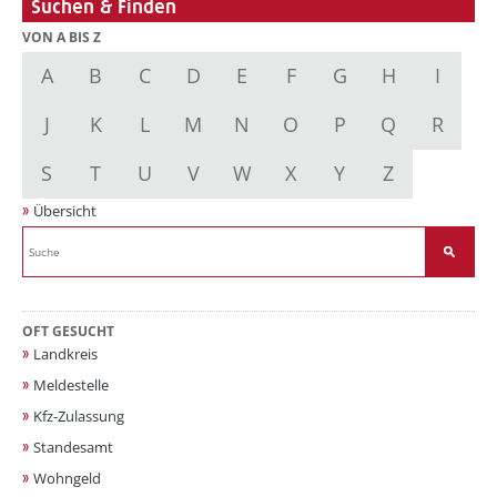
Suchen & Finden
VON A BIS Z
A
B
C
D
E
F
G
H
I
J
K
L
M
N
O
P
Q
R
S
T
U
V
W
X
Y
Z
Übersicht
OFT GESUCHT
Landkreis
Meldestelle
Kfz-Zulassung
Standesamt
Wohngeld