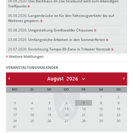
06.08.2026:
Das Backhaus im Zoo Stralsund wird zum lebendigen
Treffpunkt
06.08.2026:
Langenbrücke ist für den Fahrzeugverkehr bis auf
Weiteres gesperrt.
05.08.2026:
Umgestaltung Greifswalder Chaussee
03.08.2026:
Umfangreiche Arbeiten in den Sommerferien
29.07.2026:
Einrichtung Tempo-30-Zone in Tribseer Vorstadt
Weitere Meldungen
VERANSTALTUNGSKALENDER
August
MO
DI
MI
DO
FR
SA
SO
1
2
3
4
5
6
7
8
9
10
11
12
13
14
15
16
17
18
19
20
21
22
23
24
25
26
27
28
29
30
31