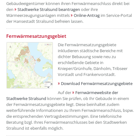
Gebäudeeigentümer können ihren Fernwärmeanschluss direkt bei
den
Stadtwerke Stralsund beantragen
oder ihre
Wärmeerzeugungsanlagen mittels
Online-Antrag
im Service-Portal
der Hansestadt Stralsund befreien lassen.
??? absaetzeOben[2]/titel ???
Fernwärmesatzungsgebiet
Die Fernwärmesatzungsgebiete
inkludieren städtische Bereiche mit
dichter Bebauung sowie neu zu
erschließende Gebiete in
Knieper/Grünhufe, Dänholm, Tribseer
Vorstadt und Frankenvorstadt.
Download Fernwärmesatzungsgebiete
Auf der
Fernwärmewebsite der
Stadtwerke Stralsund
können Sie prüfen, ob Ihr Gebäude in einem
der Fernwärmesatzungsgebiete liegt. Diese beinhaltet zudem
weiterführende Informationen zu Ihrem Fernwärmeanschluss, bspw.
die entsprechenden Vertragsbestimmungen. Eine telefonische
Beratung bzgl. Ihres Fernwärmeanschlusses bei den Stadtwerken
Stralsund ist ebenfalls möglich.