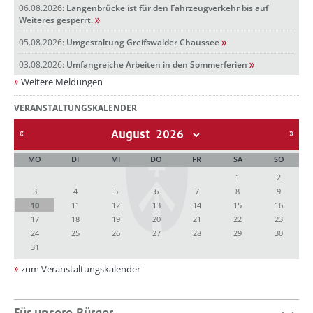
06.08.2026:
Langenbrücke ist für den Fahrzeugverkehr bis auf
Weiteres gesperrt.
05.08.2026:
Umgestaltung Greifswalder Chaussee
03.08.2026:
Umfangreiche Arbeiten in den Sommerferien
Weitere Meldungen
VERANSTALTUNGSKALENDER
August
MO
DI
MI
DO
FR
SA
SO
1
2
3
4
5
6
7
8
9
10
11
12
13
14
15
16
17
18
19
20
21
22
23
24
25
26
27
28
29
30
31
zum Veranstaltungskalender