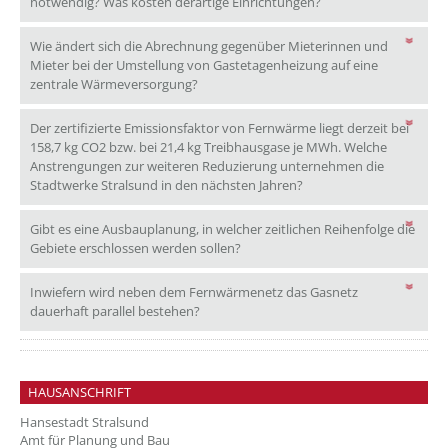
Sind Zusatzeinrichtu
notwendig? Was kosten derartige Einrichtungen?
Wie ändert sich die Abrechnung gegenüber Mieterinnen und
Mieter bei der Umstellung von Gastetagenheizung auf eine
Wie ändert sich die Abrechnung gegenübe
zentrale Wärmeversorgung?
Der zertifizierte Emissionsfaktor von Fernwärme liegt derzeit bei
158,7 kg CO2 bzw. bei 21,4 kg Treibhausgase je MWh. Welche
Anstrengungen zur weiteren Reduzierung unternehmen die
Der zertifizierte Emiss
Stadtwerke Stralsund in den nächsten Jahren?
Gibt es eine Ausbauplanung, in welcher zeitlichen Reihenfolge die
Gibt es eine Ausbauplanung, in wel
Gebiete erschlossen werden sollen?
Inwiefern wird neben dem Fernwärmenetz das Gasnetz
Inwiefern wird neben dem Fernwärmenetz 
dauerhaft parallel bestehen?
HAUSANSCHRIFT
Hansestadt Stralsund
Amt für Planung und Bau