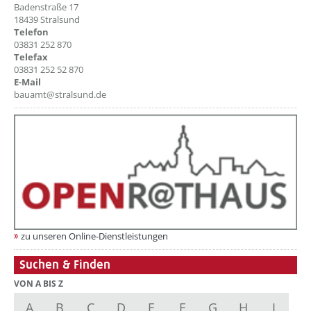
Badenstraße 17
18439 Stralsund
Telefon
03831 252 870
Telefax
03831 252 52 870
E-Mail
bauamt@stralsund.de
zu unseren Online-Dienstleistungen
Suchen & Finden
VON A BIS Z
A
B
C
D
E
F
G
H
I