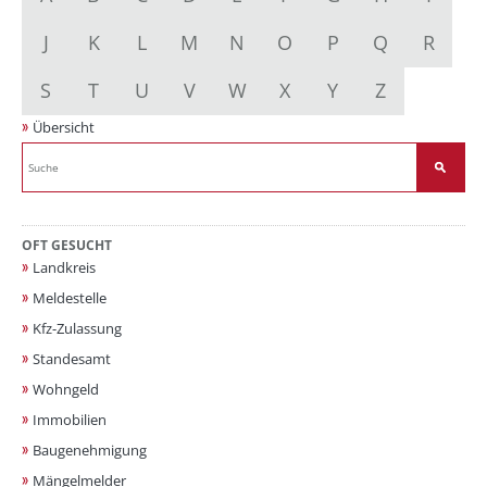
J
K
L
M
N
O
P
Q
R
S
T
U
V
W
X
Y
Z
Übersicht
OFT GESUCHT
Landkreis
Meldestelle
Kfz-Zulassung
Standesamt
Wohngeld
Immobilien
Baugenehmigung
Mängelmelder