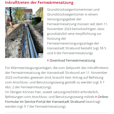
??? absaetzeOben[3]/titel ???
Inkrafttreten der Fernwärmesatzung
Grundstückseigentümerinnen und
Grundstückseigentümer in einem
Versorgungsgebiet der
Fernwärmesatzung müssen seit dem 11.
November 2023 berücksichtigen, dass
grundsätzlich eine Verpflichtung zur
Nutzung der
Fernwärmeversorgungsanlage der
Hansestadt Stralsund besteht (vgl. §§ 5
und 6 der Fernwärmesatzung).
Download Fernwärmesatzung
Für Wärmeerzeugungsanlagen, die zum Zeitpunkt des Inkrafttretens
der Fernwärmesatzung der Hansestadt Stralsund am 11. November
2023 vorhanden gewesen sind, braucht kein Antrag auf Befreiung
vom Anschluss- und Benutzungszwang gestellt zu werden (vgl. § 7
Abs. 2 der Fernwärmesatzung).
Im Übrigen können hier, soweit satzungsrechtlich erforderlich,
Befreiungen vom Anschluss- und Benutzungszwang mittels
Online-
Formular im Service-Portal der Hansestadt Stralsund
beantragt
werden (vgl. § 7 der Fernwärmesatzung).