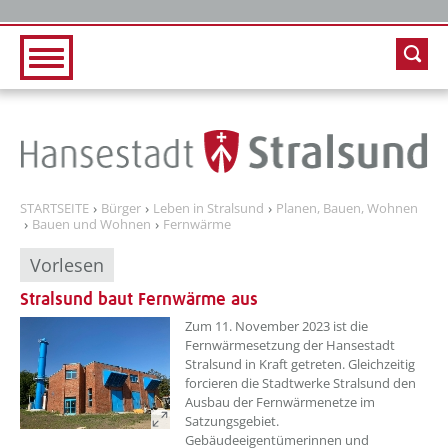
Zur Hauptnavigation
Zum Inhalt
STARTSEITE
Bürger
Leben in Stralsund
Planen, Bauen, Wohnen
Bauen und Wohnen
Fernwärme
Vorlesen
Stralsund baut Fernwärme aus
??? absaetzeOben[1]/titel ???
Zum 11. November 2023 ist die
Fernwärmesetzung der Hansestadt
Stralsund in Kraft getreten. Gleichzeitig
forcieren die Stadtwerke Stralsund den
Ausbau der Fernwärmenetze im
Satzungsgebiet.
Gebäudeeigentümerinnen und