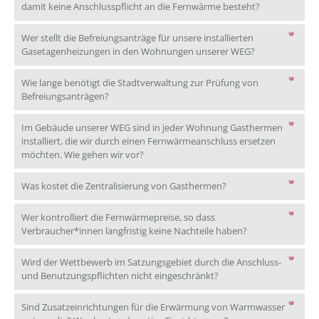
Welche Anford
damit keine Anschlusspflicht an die Fernwärme besteht?
Wer stellt die Befreiungsanträge für unsere installierten
Wer stellt die
Gasetagenheizungen in den Wohnungen unserer WEG?
Wie lange benötigt die Stadtverwaltung zur Prüfung von
Wie lange benötigt die Stadtverwaltung zur Prüf
Befreiungsanträgen?
Im Gebäude unserer WEG sind in jeder Wohnung Gasthermen
installiert, die wir durch einen Fernwärmeanschluss ersetzen
Im Gebäude unserer WEG sind in jeder Wo
möchten. Wie gehen wir vor?
Was kostet die Zentr
Was kostet die Zentralisierung von Gasthermen?
Wer kontrolliert die Fernwärmepreise, so dass
Wer kontrolliert
Verbraucher*innen langfristig keine Nachteile haben?
Wird der Wettbewerb im Satzungsgebiet durch die Anschluss-
Wird der Wettbewerb im
und Benutzungspflichten nicht eingeschränkt?
Sind Zusatzeinrichtungen für die Erwärmung von Warmwasser