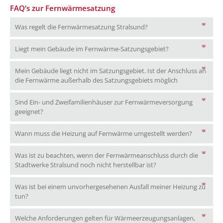
FAQ‘s zur Fernwärmesatzung
Was regelt die Fernwärm
Was regelt die Fernwärmesatzung Stralsund?
Liegt mein Gebäu
Liegt mein Gebäude im Fernwärme-Satzungsgebiet?
Mein Gebäude liegt nicht im Satzungsgebiet. Ist der Anschluss an
Mein Gebäude l
die Fernwärme außerhalb des Satzungsgebiets möglich
Sind Ein- und Zweifamilienhäuser zur Fernwärmeversorgung
Sind Ein- und Zweifamilienhäuser zur Fernwärmeversorgung 
geeignet?
Wann muss
Wann muss die Heizung auf Fernwärme umgestellt werden?
Was ist zu beachten, wenn der Fernwärmeanschluss durch die
Was ist zu beachten, w
Stadtwerke Stralsund noch nicht herstellbar ist?
Was ist bei einem unvorhergesehenen Ausfall meiner Heizung zu
Was ist bei einem unvorhergesehenen Ausfall meiner Heizung zu 
tun?
Welche Anforderungen gelten für Wärmeerzeugungsanlagen,