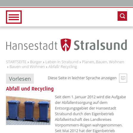
Zur Hauptnavigation
Zum Inhalt
STARTSEITE
Bürger
Leben in Stralsund
Planen, Bauen, Wohnen
Bauen und Wohnen
Abfall/ Recycling
Vorlesen
Diese Seite in leichter Sprache anzeigen
Zur e
Abfall und Recycling
Seit dem 1. Januar 2012 wird die Aufgabe
der Abfallentsorgung auf dem
Entsorgungsgebiet der Hansestadt
Stralsund durch den Eigenbetrieb
Abfallwirtschaft des Landkreises
Vorpommern-Rügen wahrgenommen.
Seit Mai 2012 hat der Eigenbetrieb