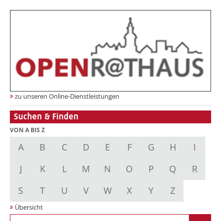
zu unseren Online-Dienstleistungen
Suchen & Finden
VON A BIS Z
A
B
C
D
E
F
G
H
I
J
K
L
M
N
O
P
Q
R
S
T
U
V
W
X
Y
Z
Übersicht