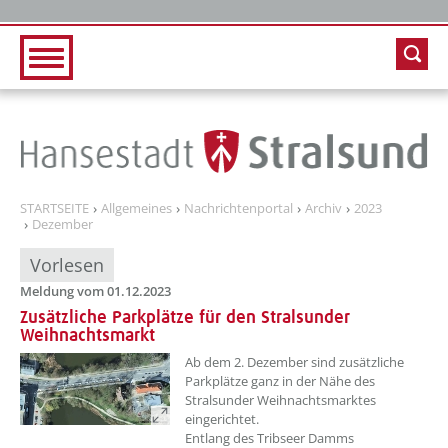
Zur Hauptnavigation
Zum Inhalt
STARTSEITE
Allgemeines
Nachrichtenportal
Archiv
2023
Dezember
Vorlesen
Meldung vom 01.12.2023
Zusätzliche Parkplätze für den Stralsunder
Weihnachtsmarkt
??? absaetzeOben[1]/titel ???
Ab dem 2. Dezember sind zusätzliche
Parkplätze ganz in der Nähe des
Stralsunder Weihnachtsmarktes
eingerichtet.
Entlang des Tribseer Damms