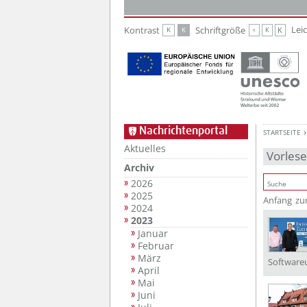
Zur Hauptnavigation
Zum Inhalt
Lei
Kontrast
Schriftgröße
K
K
K
K
K
Nachrichtenportal
STARTSEITE
Aktuelles
Vorles
Archiv
2026
2025
Anfang
zu
2024
2023
Januar
Februar
März
Software
April
Mai
Juni