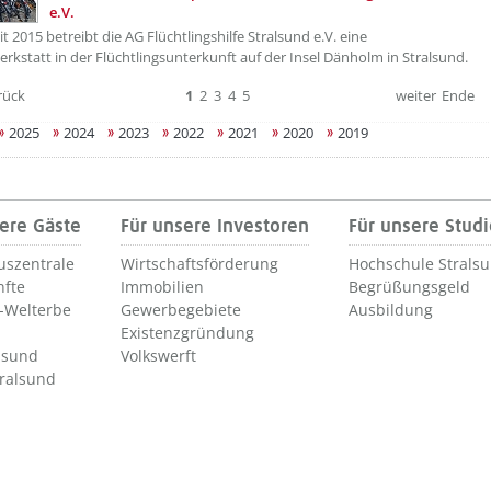
e.V.
it 2015 betreibt die AG Flüchtlingshilfe Stralsund e.V. eine
rkstatt in der Flüchtlingsunterkunft auf der Insel Dänholm in Stralsund.
rück
1
2
3
4
5
weiter
Ende
2025
2024
2023
2022
2021
2020
2019
ere Gäste
Für unsere Investoren
Für unsere Stud
uszentrale
Wirtschaftsförderung
Hochschule Strals
nfte
Immobilien
Begrüßungsgeld
Welterbe
Gewerbegebiete
Ausbildung
Existenzgründung
lsund
Volkswerft
tralsund