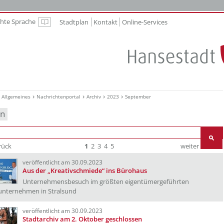
chte Sprache
Stadtplan
Kontakt
Online-Services
Leichte Sprache
Allgemeines
Nachrichtenportal
Archiv
2023
September
en
rück
1
2
3
4
5
weiter
Ende
veröffentlicht am 30.09.2023
Aus der „Kreativschmiede“ ins Bürohaus
Unternehmensbesuch im größten eigentümergeführten
unternehmen in Stralsund
veröffentlicht am 30.09.2023
Stadtarchiv am 2. Oktober geschlossen