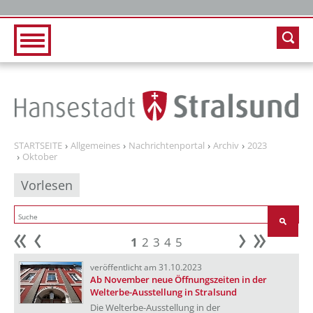
Zur Hauptnavigation
Zum Inhalt
STARTSEITE
Allgemeines
Nachrichtenportal
Archiv
2023
Oktober
Vorlesen
1
2
3
4
5
Anfang
zurück
weiter
Ende
veröffentlicht am 31.10.2023
Ab November neue Öffnungszeiten in der
Welterbe-Ausstellung in Stralsund
Die Welterbe-Ausstellung in der