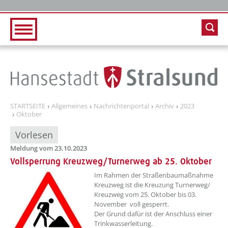
Zur Hauptnavigation
Zum Inhalt
STARTSEITE
Allgemeines
Nachrichtenportal
Archiv
2023
Oktober
Vorlesen
Meldung vom 23.10.2023
Vollsperrung Kreuzweg/Turnerweg ab 25. Oktober
??? absaetzeOben[1]/titel ???
Im Rahmen der Straßenbaumaßnahme
Kreuzweg ist die Kreuzung Turnerweg/
Kreuzweg vom 25. Oktober bis 03.
November voll gesperrt.
Der Grund dafür ist der Anschluss einer
Trinkwasserleitung.