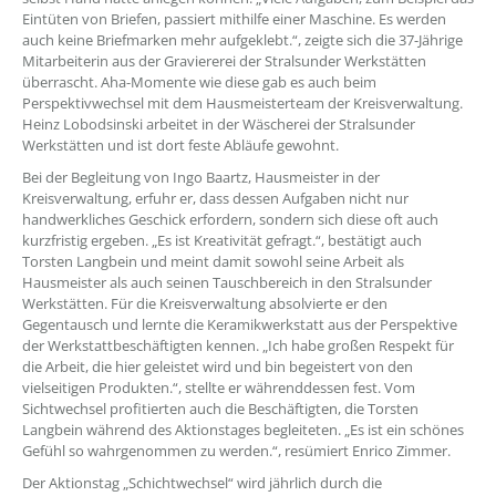
Eintüten von Briefen, passiert mithilfe einer Maschine. Es werden
auch keine Briefmarken mehr aufgeklebt.“, zeigte sich die 37-Jährige
Mitarbeiterin aus der Graviererei der Stralsunder Werkstätten
überrascht. Aha-Momente wie diese gab es auch beim
Perspektivwechsel mit dem Hausmeisterteam der Kreisverwaltung.
Heinz Lobodsinski arbeitet in der Wäscherei der Stralsunder
Werkstätten und ist dort feste Abläufe gewohnt.
Bei der Begleitung von Ingo Baartz, Hausmeister in der
Kreisverwaltung, erfuhr er, dass dessen Aufgaben nicht nur
handwerkliches Geschick erfordern, sondern sich diese oft auch
kurzfristig ergeben. „Es ist Kreativität gefragt.“, bestätigt auch
Torsten Langbein und meint damit sowohl seine Arbeit als
Hausmeister als auch seinen Tauschbereich in den Stralsunder
Werkstätten. Für die Kreisverwaltung absolvierte er den
Gegentausch und lernte die Keramikwerkstatt aus der Perspektive
der Werkstattbeschäftigten kennen. „Ich habe großen Respekt für
die Arbeit, die hier geleistet wird und bin begeistert von den
vielseitigen Produkten.“, stellte er währenddessen fest. Vom
Sichtwechsel profitierten auch die Beschäftigten, die Torsten
Langbein während des Aktionstages begleiteten. „Es ist ein schönes
Gefühl so wahrgenommen zu werden.“, resümiert Enrico Zimmer.
Der Aktionstag „Schichtwechsel“ wird jährlich durch die