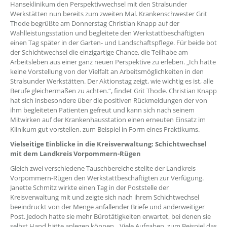
Hanseklinikum den Perspektivwechsel mit den Stralsunder
Werkstätten nun bereits zum zweiten Mal. Krankenschwester Grit
Thode begrüßte am Donnerstag Christian Knapp auf der
Wahlleistungsstation und begleitete den Werkstattbeschäftigten
einen Tag später in der Garten- und Landschaftspflege. Für beide bot
der Schichtwechsel die einzigartige Chance, die Teilhabe am
Arbeitsleben aus einer ganz neuen Perspektive zu erleben. „Ich hatte
keine Vorstellung von der Vielfalt an Arbeitsmöglichkeiten in den
Stralsunder Werkstätten. Der Aktionstag zeigt, wie wichtig es ist, alle
Berufe gleichermaßen zu achten.“, findet Grit Thode. Christian Knapp
hat sich insbesondere über die positiven Rückmeldungen der von
ihm begleiteten Patienten gefreut und kann sich nach seinem
Mitwirken auf der Krankenhausstation einen erneuten Einsatz im
Klinikum gut vorstellen, zum Beispiel in Form eines Praktikums.
Vielseitige Einblicke in die Kreisverwaltung: Schichtwechsel
mit dem Landkreis Vorpommern-Rügen
Gleich zwei verschiedene Tauschbereiche stellte der Landkreis
Vorpommern-Rügen den Werkstattbeschäftigten zur Verfügung.
Janette Schmitz wirkte einen Tag in der Poststelle der
Kreisverwaltung mit und zeigte sich nach ihrem Schichtwechsel
beeindruckt von der Menge anfallender Briefe und anderweitiger
Post. Jedoch hatte sie mehr Bürotätigkeiten erwartet, bei denen sie
selbst Hand hätte anlegen können. „Viele Aufgaben, zum Beispiel das