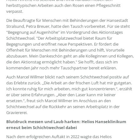
herbsttypischen Arbeiten auch den Rosen einen Pflegeschnitt
verpasst.
Die Beauftragte für Menschen mit Behinderungen der Hansestadt
Stralsund, Petra Breuer, hatte den Tausch vorbereitet. Für sie steht
"Begegnung auf Augenhöhe" im Vordergrund des Aktionstages
Schichtwechsel. "Der Arbeitsplatzwechsel bietet Raum für
Begegnungen und eröffnet neue Perspektiven. Er fördert die
Offenheit für Menschen mit Behinderungen und hilft, Vorurteile
abzubauen. Mein Dankeschön geht an alle Kolleginnen und Kollegen,
die den Aktionstag ermöglicht haben." Sie hofft, dass sich im
kommenden Jahr noch mehr Tauschpartner bereit erklären.
Auch Marcel Willmer blickt nach seinem Schichtwechsel positiv auf
das Erlebte zurück. „Die Arbeit an der frischen Luft hat mir gutgetan.
Ich konnte ruhig für mich arbeiten, mich gut konzentrieren.“, erzählt
er über seine Erfahrungen. „Aber den Laser kann mir keiner
ersetzen.“, freut sich Marcel Willmer im Anschluss an den
Schichtwechsel auf die Rückkehr an seinen Arbeitsplatz in der
Graviererei.
Blutdruck messen und Laub harken: Helios Hanseklinikum
erneut beim Schichtwechsel dabei
Nach dem erfolgreichen Auftakt in 2022 wagte das Helios