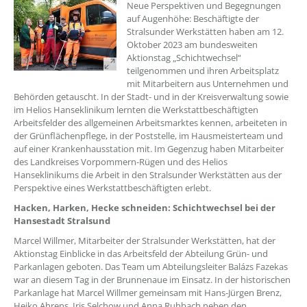
??? absaetzeOben[1]/titel ???
Neue Perspektiven und Begegnungen
auf Augenhöhe: Beschäftigte der
Stralsunder Werkstätten haben am 12.
Oktober 2023 am bundesweiten
Aktionstag „Schichtwechsel“
teilgenommen und ihren Arbeitsplatz
mit Mitarbeitern aus Unternehmen und
Behörden getauscht. In der Stadt- und in der Kreisverwaltung sowie
im Helios Hanseklinikum lernten die Werkstattbeschäftigten
Arbeitsfelder des allgemeinen Arbeitsmarktes kennen, arbeiteten in
der Grünflächenpflege, in der Poststelle, im Hausmeisterteam und
auf einer Krankenhausstation mit. Im Gegenzug haben Mitarbeiter
des Landkreises Vorpommern-Rügen und des Helios
Hanseklinikums die Arbeit in den Stralsunder Werkstätten aus der
Perspektive eines Werkstattbeschäftigten erlebt.
Hacken, Harken, Hecke schneiden: Schichtwechsel bei der
Hansestadt Stralsund
Marcel Willmer, Mitarbeiter der Stralsunder Werkstätten, hat der
Aktionstag Einblicke in das Arbeitsfeld der Abteilung Grün- und
Parkanlagen geboten. Das Team um Abteilungsleiter Balázs Fazekas
war an diesem Tag in der Brunnenaue im Einsatz. In der historischen
Parkanlage hat Marcel Willmer gemeinsam mit Hans-Jürgen Brenz,
Heiko Ahrens, Iris Selchow und Anna Ruhbach neben den