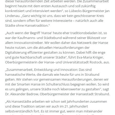
dieser herausfordernden Zeit arbeiten werden. Die Zusammenarbeit
beginnt heute mit dem ersten Austausch und soll zukünftig
konkretisiert und intensiviert werden“, so Lübecks Bürgermeister Jan
Lindenau. „Ganz wichtig ist uns, dass wir kein geschlossener Kreis
sind, sondern offen für weitere Interessierte – natürlich auch alle
Städte ohne Hansetradition.“
„Auch wenn der Begriff 'Hanse' heute eher traditionsbeladen ist, so
war der Kaufmanns- und Städtebund während seiner Blütezeit vor
allem Innovationstreiber. Wir wollen daher das Netzwerk der Hanse
heute nutzen, um die aktuellen Herausforderungen der
Digitalisierung effizienter gestalten zu können. Dabei hilft die enge
und gute Nachbarschaft unserer Städte", führt Eva-Maria Kröger,
Oberbürgermeisterin der Hanse- und Universitätsstadt Rostock, aus.
„Zusammenarbeit, Entwicklung und Innovation: Das sind
hanseatische Werte, die damals wie heute für uns in Stralsund
gelten. Wir stehen vor gemeinsamen Herausforderungen, denen wir
mit der Smarten Hanse im Schulterschluss begegnen wollen. So wird
es uns gelingen, unsere Städte noch lebenswerter zu gestalten", sagt
Dr. Alexander Badrow, Oberbürgermeister der Hansestadt Stralsund.
„Als Hansestädte arbeiten wir schon seit Jahrhunderten zusammen
und diese Tradition setzen wir auch im 21. Jahrhundert
selbstverständlich fort. Es ist immer gut, wenn man miteinander