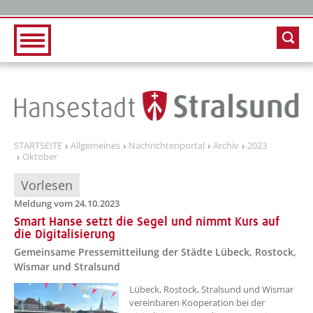
Zur Hauptnavigation
Zum Inhalt
STARTSEITE
Allgemeines
Nachrichtenportal
Archiv
2023
Oktober
Vorlesen
Meldung vom 24.10.2023
Smart Hanse setzt die Segel und nimmt Kurs auf
die Digitalisierung
Gemeinsame Pressemitteilung der Städte Lübeck, Rostock,
Wismar und Stralsund
??? absaetzeOben[1]/titel ???
Lübeck, Rostock, Stralsund und Wismar
vereinbaren Kooperation bei der