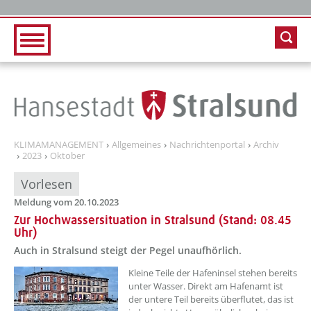
Zur Hauptnavigation
Zum Inhalt
KLIMAMANAGEMENT
Allgemeines
Nachrichtenportal
Archiv
2023
Oktober
Vorlesen
Meldung vom 20.10.2023
Zur Hochwassersituation in Stralsund (Stand: 08.45
Uhr)
Auch in Stralsund steigt der Pegel unaufhörlich.
??? absaetzeOben[1]/titel ???
Kleine Teile der Hafeninsel stehen bereits
unter Wasser. Direkt am Hafenamt ist
der untere Teil bereits überflutet, das ist