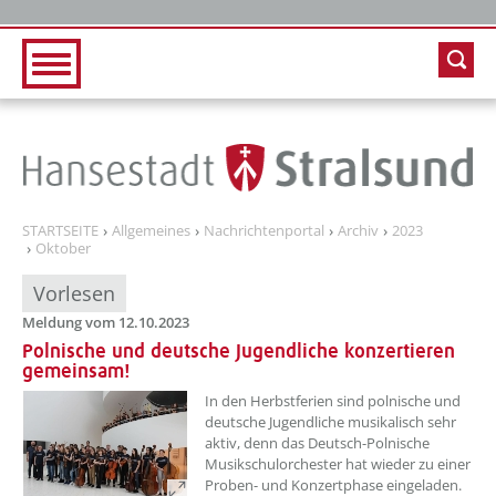
Zur Hauptnavigation
Zum Inhalt
STARTSEITE
Allgemeines
Nachrichtenportal
Archiv
2023
Oktober
Vorlesen
Meldung vom 12.10.2023
Polnische und deutsche Jugendliche konzertieren
gemeinsam!
??? absaetzeOben[1]/titel ???
In den Herbstferien sind polnische und
deutsche Jugendliche musikalisch sehr
aktiv, denn das Deutsch-Polnische
Musikschulorchester hat wieder zu einer
Proben- und Konzertphase eingeladen.