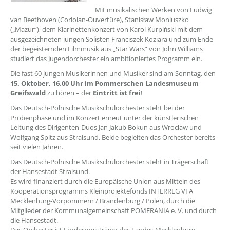
Mit musikalischen Werken von Ludwig
van Beethoven (Coriolan-Ouvertüre), Stanisław Moniuszko
(„Mazur“), dem Klarinettenkonzert von Karol Kurpiński mit dem
ausgezeichneten jungen Solisten Franciszek Koziara und zum Ende
der begeisternden Filmmusik aus „Star Wars“ von John Williams
studiert das Jugendorchester ein ambitioniertes Programm ein.
Die fast 60 jungen Musikerinnen und Musiker sind am Sonntag, den
15. Oktober, 16.00 Uhr im Pommerschen Landesmuseum
Greifswald
zu hören – der
Eintritt ist frei
!
Das Deutsch-Polnische Musikschulorchester steht bei der
Probenphase und im Konzert erneut unter der künstlerischen
Leitung des Dirigenten-Duos Jan Jakub Bokun aus Wrocław und
Wolfgang Spitz aus Stralsund. Beide begleiten das Orchester bereits
seit vielen Jahren.
Das Deutsch-Polnische Musikschulorchester steht in Trägerschaft
der Hansestadt Stralsund.
Es wird finanziert durch die Europäische Union aus Mitteln des
Kooperationsprogramms Kleinprojektefonds INTERREG VI A
Mecklenburg-Vorpommern / Brandenburg / Polen, durch die
Mitglieder der Kommunalgemeinschaft POMERANIA e. V. und durch
die Hansestadt.