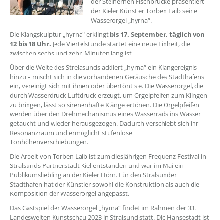
der Steinernen Fischbrücke präsentiert
der Kieler Künstler Torben Laib seine
Wasserorgel „hyrna“.
Die Klangskulptur „hyrna" erklingt
bis 17. September, täglich von
12 bis 18 Uhr.
Jede Viertelstunde startet eine neue Einheit, die
zwischen sechs und zehn Minuten lang ist.
Über die Weite des Strelasunds addiert „hyrna“ ein Klangereignis
hinzu – mischt sich in die vorhandenen Geräusche des Stadthafens
ein, vereinigt sich mit ihnen oder übertönt sie. Die Wasserorgel, die
durch Wasserdruck Luftdruck erzeugt, um Orgelpfeifen zum Klingen
zu bringen, lässt so sirenenhafte Klänge ertönen. Die Orgelpfeifen
werden über den Drehmechanismus eines Wasserrads ins Wasser
getaucht und wieder herausgezogen. Dadurch verschiebt sich ihr
Resonanzraum und ermöglicht stufenlose
Tonhöhenverschiebungen.
Die Arbeit von Torben Laib ist zum diesjährigen Frequenz Festival in
Stralsunds Partnerstadt Kiel entstanden und war im Mai ein
Publikumsliebling an der Kieler Hörn. Für den Stralsunder
Stadthafen hat der Künstler sowohl die Konstruktion als auch die
Komposition der Wasserorgel angepasst.
Das Gastspiel der Wasserorgel „hyrna“ findet im Rahmen der 33.
Landesweiten Kunstschau 2023 in Stralsund statt. Die Hansestadt ist