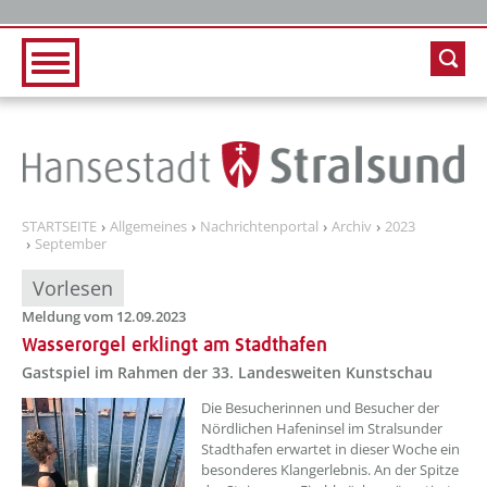
Zur Hauptnavigation
Zum Inhalt
STARTSEITE
Allgemeines
Nachrichtenportal
Archiv
2023
September
Vorlesen
Meldung vom 12.09.2023
Wasserorgel erklingt am Stadthafen
Gastspiel im Rahmen der 33. Landesweiten Kunstschau
??? absaetzeOben[1]/titel ???
Die Besucherinnen und Besucher der
Nördlichen Hafeninsel im Stralsunder
Stadthafen erwartet in dieser Woche ein
besonderes Klangerlebnis. An der Spitze