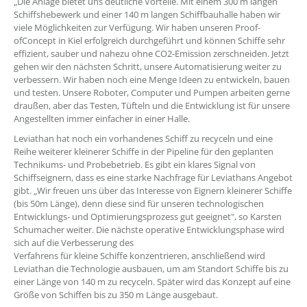
„Die Anlage bietet uns deutliche Vorteile. Mit einem 300 m langen
Schiffshebewerk und einer 140 m langen Schiffbauhalle haben wir
viele Möglichkeiten zur Verfügung. Wir haben unseren Proof-
ofConcept in Kiel erfolgreich durchgeführt und können Schiffe sehr
effizient, sauber und nahezu ohne CO2-Emission zerschneiden. Jetzt
gehen wir den nächsten Schritt, unsere Automatisierung weiter zu
verbessern. Wir haben noch eine Menge Ideen zu entwickeln, bauen
und testen. Unsere Roboter, Computer und Pumpen arbeiten gerne
draußen, aber das Testen, Tüfteln und die Entwicklung ist für unsere
Angestellten immer einfacher in einer Halle.
Leviathan hat noch ein vorhandenes Schiff zu recyceln und eine
Reihe weiterer kleinerer Schiffe in der Pipeline für den geplanten
Technikums- und Probebetrieb. Es gibt ein klares Signal von
Schiffseignern, dass es eine starke Nachfrage für Leviathans Angebot
gibt. „Wir freuen uns über das Interesse von Eignern kleinerer Schiffe
(bis 50m Länge), denn diese sind für unseren technologischen
Entwicklungs- und Optimierungsprozess gut geeignet", so Karsten
Schumacher weiter. Die nächste operative Entwicklungsphase wird
sich auf die Verbesserung des
Verfahrens für kleine Schiffe konzentrieren, anschließend wird
Leviathan die Technologie ausbauen, um am Standort Schiffe bis zu
einer Länge von 140 m zu recyceln. Später wird das Konzept auf eine
Größe von Schiffen bis zu 350 m Länge ausgebaut.