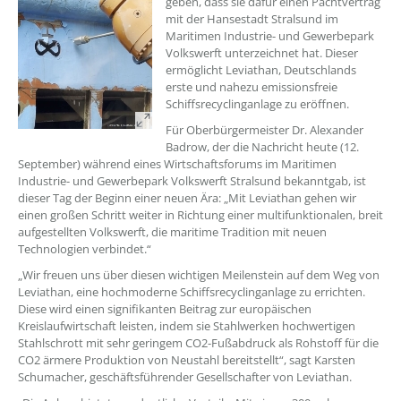
geben, dass sie dafür einen Pachtvertrag
mit der Hansestadt Stralsund im
Maritimen Industrie- und Gewerbepark
Volkswerft unterzeichnet hat. Dieser
ermöglicht Leviathan, Deutschlands
erste und nahezu emissionsfreie
Schiffsrecyclinganlage zu eröffnen.
Für Oberbürgermeister Dr. Alexander
Badrow, der die Nachricht heute (12.
September) während eines Wirtschaftsforums im Maritimen
Industrie- und Gewerbepark Volkswerft Stralsund bekanntgab, ist
dieser Tag der Beginn einer neuen Ära: „Mit Leviathan gehen wir
einen großen Schritt weiter in Richtung einer multifunktionalen, breit
aufgestellten Volkswerft, die maritime Tradition mit neuen
Technologien verbindet.“
„Wir freuen uns über diesen wichtigen Meilenstein auf dem Weg von
Leviathan, eine hochmoderne Schiffsrecyclinganlage zu errichten.
Diese wird einen signifikanten Beitrag zur europäischen
Kreislaufwirtschaft leisten, indem sie Stahlwerken hochwertigen
Stahlschrott mit sehr geringem CO2-Fußabdruck als Rohstoff für die
CO2 ärmere Produktion von Neustahl bereitstellt“, sagt Karsten
Schumacher, geschäftsführender Gesellschafter von Leviathan.