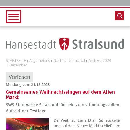
Zur Hauptnavigation
Zum Inhalt
STARTSEITE
Allgemeines
Nachrichtenportal
Archiv
2023
Dezember
Vorlesen
Meldung vom 21.12.2023
Gemeinsames Weihnachtssingen auf dem Alten
Markt
SWS Stadtwerke Stralsund lädt ein zum stimmungsvollen
Auftakt der Festtage
??? absaetzeOben[1]/titel ???
Der Weihnachtsmarkt im Rathauskeller
und auf dem Neuen Markt schließt am