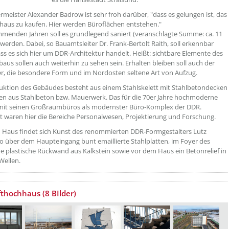
meister Alexander Badrow ist sehr froh darüber, "dass es gelungen ist, das
aus zu kaufen. Hier werden Büroflächen entstehen."
menden Jahren soll es grundlegend saniert (veranschlagte Summe: ca. 11
 werden. Dabei, so Bauamtsleiter Dr. Frank-Bertolt Raith, soll erkennbar
ass es sich hier um DDR-Architektur handelt. Heißt: sichtbare Elemente des
aus sollen auch weiterhin zu sehen sein. Erhalten bleiben soll auch der
r, die besondere Form und im Nordosten seltene Art von Aufzug.
uktion des Gebäudes besteht aus einem Stahlskelett mit Stahlbetondecken
n aus Stahlbeton bzw. Mauerwerk. Das für die 70er Jahre hochmoderne
 mit seinen Großraumbüros als modernster Büro-Komplex der DDR.
t waren hier die Bereiche Personalwesen, Projektierung und Forschung.
 Haus findet sich Kunst des renommierten DDR-Formgestalters Lutz
o über dem Haupteingang bunt emaillierte Stahlplatten, im Foyer des
e plastische Rückwand aus Kalkstein sowie vor dem Haus ein Betonrelief in
Wellen.
etzeOben[2]/titel ???
thochhaus (8 BIlder)