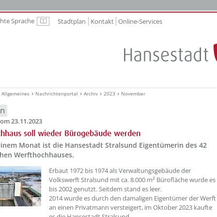
chte Sprache
Stadtplan
Kontakt
Online-Services
Leichte Sprache
Allgemeines
Nachrichtenportal
Archiv
2023
November
en
om 23.11.2023
chhaus soll wieder Bürogebäude werden
 einem Monat ist die Hansestadt Stralsund Eigentümerin des 42
hen Werfthochhauses.
??? absaetzeOben[1]/titel ???
Erbaut 1972 bis 1974 als Verwaltungsgebäude der
Volkswerft Stralsund mit ca. 8.000 m² Bürofläche wurde es
bis 2002 genutzt. Seitdem stand es leer.
2014 wurde es durch den damaligen Eigentümer der Werft
an einen Privatmann versteigert, im Oktober 2023 kaufte
es die Hansestadt Stralsund.