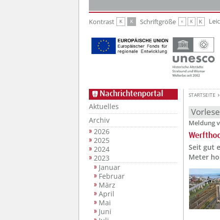
Zur Hauptnavigation
Zum Inhalt
Lei
Kontrast
Schriftgröße
K
K
K
K
K
Nachrichtenportal
STARTSEITE
Aktuelles
Vorles
Archiv
Meldung v
2026
Werftho
2025
Seit gut
2024
Meter ho
2023
Januar
Februar
März
April
Mai
Juni