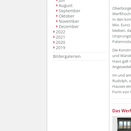
Juli
August
Oberbürger
September
Werfthochh
Oktober
In den kom
November
Mio. Euro)
Dezember
bleiben, d
2022
Ursprungsb
2021
Paternoste
2020
2019
Die Konstr
und Wände
Bildergalerien
Haus galt
Angesiedel
Im und am
Rudolph, s
Hauses ein
Form von 
??? absa
Das Werf