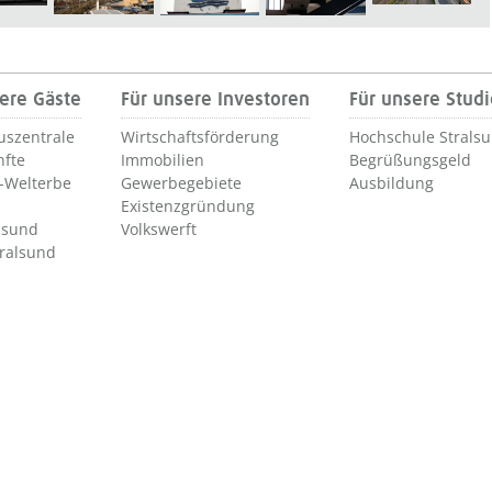
ere Gäste
Für unsere Investoren
Für unsere Stud
uszentrale
Wirtschaftsförderung
Hochschule Strals
nfte
Immobilien
Begrüßungsgeld
Welterbe
Gewerbegebiete
Ausbildung
Existenzgründung
lsund
Volkswerft
tralsund