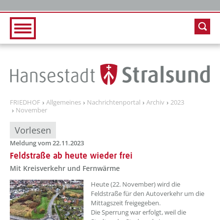
Zur Hauptnavigation
Zum Inhalt
FRIEDHOF
Allgemeines
Nachrichtenportal
Archiv
2023
November
Vorlesen
Meldung vom 22.11.2023
Feldstraße ab heute wieder frei
Mit Kreisverkehr und Fernwärme
??? absaetzeOben[1]/titel ???
Heute (22. November) wird die
Feldstraße für den Autoverkehr um die
Mittagszeit freigegeben.
Die Sperrung war erfolgt, weil die