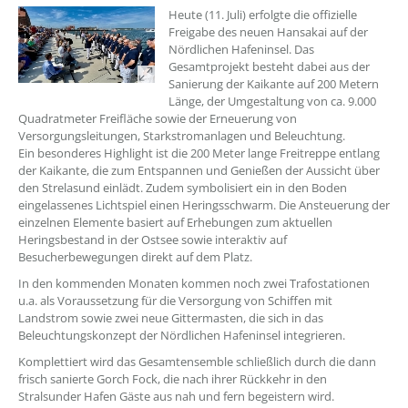
??? absaetzeOben[1]/titel ???
Heute (11. Juli) erfolgte die offizielle
Freigabe des neuen Hansakai auf der
Nördlichen Hafeninsel. Das
Gesamtprojekt besteht dabei aus der
Sanierung der Kaikante auf 200 Metern
Länge, der Umgestaltung von ca. 9.000
Quadratmeter Freifläche sowie der Erneuerung von
Versorgungsleitungen, Starkstromanlagen und Beleuchtung.
Ein besonderes Highlight ist die 200 Meter lange Freitreppe entlang
der Kaikante, die zum Entspannen und Genießen der Aussicht über
den Strelasund einlädt. Zudem symbolisiert ein in den Boden
eingelassenes Lichtspiel einen Heringsschwarm. Die Ansteuerung der
einzelnen Elemente basiert auf Erhebungen zum aktuellen
Heringsbestand in der Ostsee sowie interaktiv auf
Besucherbewegungen direkt auf dem Platz.
In den kommenden Monaten kommen noch zwei Trafostationen
u.a. als Voraussetzung für die Versorgung von Schiffen mit
Landstrom sowie zwei neue Gittermasten, die sich in das
Beleuchtungskonzept der Nördlichen Hafeninsel integrieren.
Komplettiert wird das Gesamtensemble schließlich durch die dann
frisch sanierte Gorch Fock, die nach ihrer Rückkehr in den
Stralsunder Hafen Gäste aus nah und fern begeistern wird.